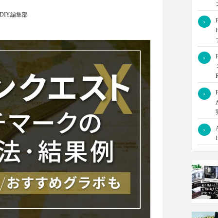
L DIY編集部
›
、ある程度余裕があるゲーミングPCが必要になります。この
›
要なスペックを、公式の推奨動作環境やベンチマークを使って
›
›