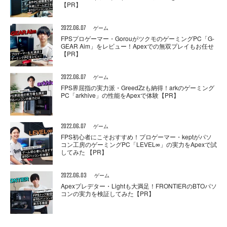
【PR】
2022.06.07
ゲーム
FPSプロゲーマー・GorouがツクモのゲーミングPC「G-
GEAR Aim」をレビュー！Apexでの無双プレイもお任せ
【PR】
2022.06.07
ゲーム
FPS界屈指の実力派・GreedZzも納得！arkのゲーミング
PC「arkhive」の性能をApexで体験【PR】
2022.06.07
ゲーム
FPS初心者にこそおすすめ！プロゲーマー・keptがパソ
コン工房のゲーミングPC「LEVEL∞」の実力をApexで試
してみた 【PR】
2022.06.03
ゲーム
Apexプレデター・Lightも大満足！FRONTIERのBTOパソ
コンの実力を検証してみた【PR】