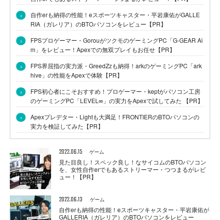
›
自作erも納得の性能！eスポーツキャスター・平岩康佑がGALLE
RIA（ガレリア）のBTOパソコンをレビュー【PR】
›
FPSプロゲーマー・GorouがツクモのゲーミングPC「G-GEAR Ai
m」をレビュー！Apexでの無双プレイもお任せ【PR】
›
FPS界屈指の実力派・GreedZzも納得！arkのゲーミングPC「ark
hive」の性能をApexで体験【PR】
›
FPS初心者にこそおすすめ！プロゲーマー・keptがパソコン工房
のゲーミングPC「LEVEL∞」の実力をApexで試してみた 【PR】
›
Apexプレデター・Lightも大満足！FRONTIERのBTOパソコンの
実力を検証してみた【PR】
2022.06.15
ゲーム
見た目良し！スペック良し！なサイコムのBTOパソコン
を、女性自作erでもあるストリーマー・つつまるがレビ
ュー！【PR】
2022.06.13
ゲーム
自作erも納得の性能！eスポーツキャスター・平岩康佑が
GALLERIA（ガレリア）のBTOパソコンをレビュー