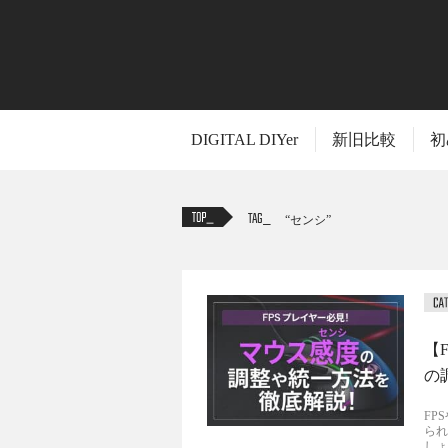
DIGITAL DIYer
新旧比較
初
TAG
センシ
【
の
FP
られ
しょ