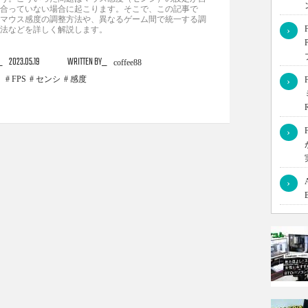
合っていない場合に起こります。そこで、この記事で
マウス感度の調整方法や、異なるゲーム間で統一する調
法などを詳しく解説します。
›
2023.05.19
WRITTEN BY
coffee88
FPS
センシ
感度
›
›
›