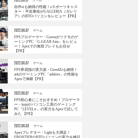
2022.06.13
ゲーム
自作erも納得の性能！eスポーツキャス
ター・平岩康佑がGALLERIA（ガレリ
ア）のBTOパソコンをレビュー【PR】
2022.06.07
ゲーム
FPSプロゲーマー・Gorouがツクモのゲ
ーミングPC「G-GEAR Aim」をレビュ
ー！Apexでの無双プレイもお任せ
【PR】
2022.06.07
ゲーム
FPS界屈指の実力派・GreedZzも納得！
arkのゲーミングPC「arkhive」の性能を
Apexで体験【PR】
2022.06.07
ゲーム
FPS初心者にこそおすすめ！プロゲーマ
ー・keptがパソコン工房のゲーミング
PC「LEVEL∞」の実力をApexで試して
みた 【PR】
2022.06.03
ゲーム
Apexプレデター・Lightも大満足！
FRONTIERのBTOパソコンの実力を検証