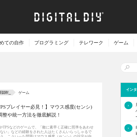
めての自作
プログラミング
テレワーク
ゲーム
インタ
ゲーム
›
FPSプレイヤー必見！】マウス感度(センシ)
調整や統一方法を徹底解説！
SやTPSなどのゲームで、「敵に素早く正確に照準をあわせ
›
ない」などの経験をされた人はたくさんいらっしゃるで
う。こういった問題はマウス感度（センシ）の設定が自