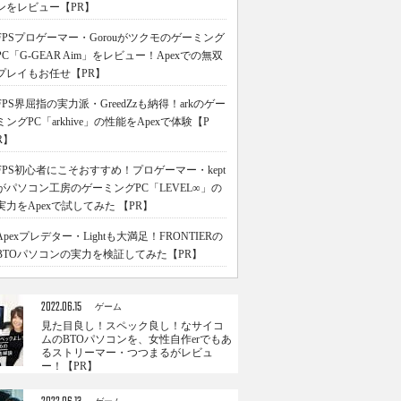
ンをレビュー【PR】
FPSプロゲーマー・Gorouがツクモのゲーミング
PC「G-GEAR Aim」をレビュー！Apexでの無双
プレイもお任せ【PR】
FPS界屈指の実力派・GreedZzも納得！arkのゲー
ミングPC「arkhive」の性能をApexで体験【P
R】
FPS初心者にこそおすすめ！プロゲーマー・kept
がパソコン工房のゲーミングPC「LEVEL∞」の
実力をApexで試してみた 【PR】
Apexプレデター・Lightも大満足！FRONTIERの
BTOパソコンの実力を検証してみた【PR】
2022.06.15
ゲーム
見た目良し！スペック良し！なサイコ
ムのBTOパソコンを、女性自作erでもあ
るストリーマー・つつまるがレビュ
ー！【PR】