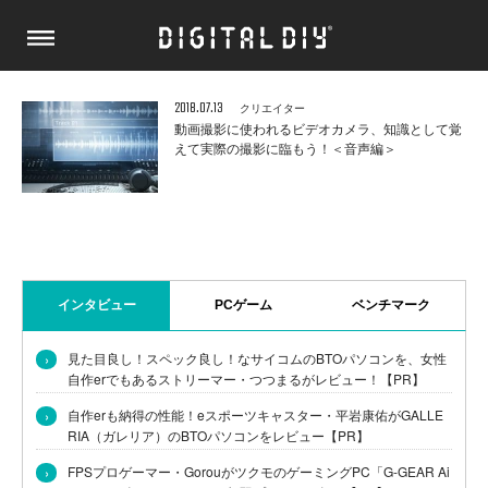
2018.07.13
クリエイター
動画撮影に使われるビデオカメラ、知識として覚
えて実際の撮影に臨もう！＜音声編＞
インタビュー
PCゲーム
ベンチマーク
›
見た目良し！スペック良し！なサイコムのBTOパソコンを、女性
自作erでもあるストリーマー・つつまるがレビュー！【PR】
›
自作erも納得の性能！eスポーツキャスター・平岩康佑がGALLE
RIA（ガレリア）のBTOパソコンをレビュー【PR】
›
FPSプロゲーマー・GorouがツクモのゲーミングPC「G-GEAR Ai