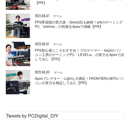
【PR】
2022.06.07
ゲーム
FPS界屈指の実力派・GreedZzも納得！arkのゲーミング
PC「arkhive」の性能をApexで体験【PR】
2022.06.07
ゲーム
FPS初心者にこそおすすめ！プロゲーマー・keptがパソ
コン工房のゲーミングPC「LEVEL∞」の実力をApexで試
してみた 【PR】
2022.06.03
ゲーム
Apexプレデター・Lightも大満足！FRONTIERのBTOパソ
コンの実力を検証してみた【PR】
Tweets by PCDigital_DIY