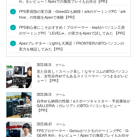
m」をレビュー！Apexでの無双プレイもお任せ【PR】
›
FPS界屈指の実力派・GreedZzも納得！arkのゲーミングPC「ark
hive」の性能をApexで体験【PR】
›
FPS初心者にこそおすすめ！プロゲーマー・keptがパソコン工房
のゲーミングPC「LEVEL∞」の実力をApexで試してみた 【PR】
›
Apexプレデター・Lightも大満足！FRONTIERのBTOパソコンの
実力を検証してみた【PR】
2022.06.15
ゲーム
見た目良し！スペック良し！なサイコムのBTOパソコン
を、女性自作erでもあるストリーマー・つつまるがレビ
ュー！【PR】
2022.06.13
ゲーム
自作erも納得の性能！eスポーツキャスター・平岩康佑が
GALLERIA（ガレリア）のBTOパソコンをレビュー
【PR】
2022.06.07
ゲーム
FPSプロゲーマー・GorouがツクモのゲーミングPC「G-
GEAR Aim」をレビュー！Apexでの無双プレイもお任せ