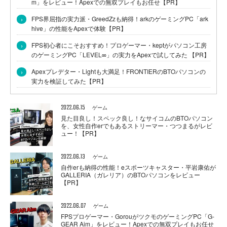
m」をレビュー！Apexでの無双プレイもお任せ【PR】
›
FPS界屈指の実力派・GreedZzも納得！arkのゲーミングPC「ark
hive」の性能をApexで体験【PR】
›
FPS初心者にこそおすすめ！プロゲーマー・keptがパソコン工房
のゲーミングPC「LEVEL∞」の実力をApexで試してみた 【PR】
›
Apexプレデター・Lightも大満足！FRONTIERのBTOパソコンの
実力を検証してみた【PR】
2022.06.15
ゲーム
見た目良し！スペック良し！なサイコムのBTOパソコン
を、女性自作erでもあるストリーマー・つつまるがレビ
ュー！【PR】
2022.06.13
ゲーム
自作erも納得の性能！eスポーツキャスター・平岩康佑が
GALLERIA（ガレリア）のBTOパソコンをレビュー
【PR】
2022.06.07
ゲーム
FPSプロゲーマー・GorouがツクモのゲーミングPC「G-
GEAR Aim」をレビュー！Apexでの無双プレイもお任せ