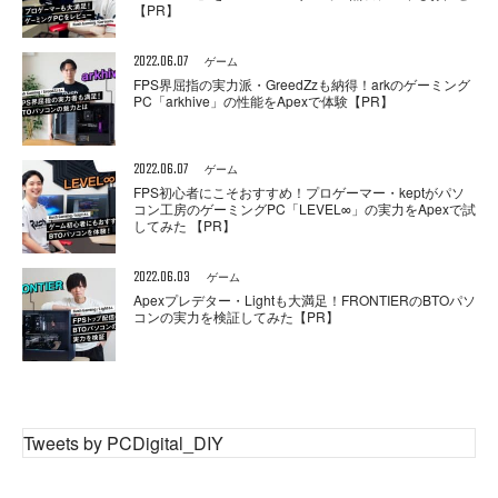
【PR】
2022.06.07
ゲーム
FPS界屈指の実力派・GreedZzも納得！arkのゲーミング
PC「arkhive」の性能をApexで体験【PR】
2022.06.07
ゲーム
FPS初心者にこそおすすめ！プロゲーマー・keptがパソ
コン工房のゲーミングPC「LEVEL∞」の実力をApexで試
してみた 【PR】
2022.06.03
ゲーム
Apexプレデター・Lightも大満足！FRONTIERのBTOパソ
コンの実力を検証してみた【PR】
Tweets by PCDigital_DIY