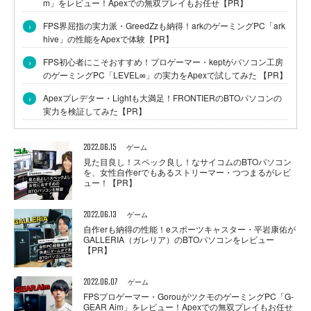
m」をレビュー！Apexでの無双プレイもお任せ【PR】
›
FPS界屈指の実力派・GreedZzも納得！arkのゲーミングPC「ark
hive」の性能をApexで体験【PR】
›
FPS初心者にこそおすすめ！プロゲーマー・keptがパソコン工房
のゲーミングPC「LEVEL∞」の実力をApexで試してみた 【PR】
›
Apexプレデター・Lightも大満足！FRONTIERのBTOパソコンの
実力を検証してみた【PR】
2022.06.15
ゲーム
見た目良し！スペック良し！なサイコムのBTOパソコン
を、女性自作erでもあるストリーマー・つつまるがレビ
ュー！【PR】
2022.06.13
ゲーム
自作erも納得の性能！eスポーツキャスター・平岩康佑が
GALLERIA（ガレリア）のBTOパソコンをレビュー
【PR】
2022.06.07
ゲーム
FPSプロゲーマー・GorouがツクモのゲーミングPC「G-
GEAR Aim」をレビュー！Apexでの無双プレイもお任せ