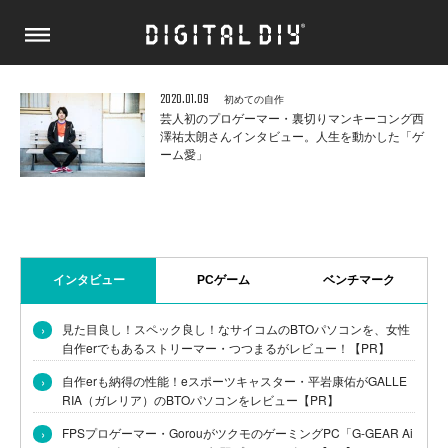
2020.01.09
初めての自作
芸人初のプロゲーマー・裏切りマンキーコング西
澤祐太朗さんインタビュー。人生を動かした「ゲ
ーム愛」
インタビュー
PCゲーム
ベンチマーク
›
見た目良し！スペック良し！なサイコムのBTOパソコンを、女性
自作erでもあるストリーマー・つつまるがレビュー！【PR】
›
自作erも納得の性能！eスポーツキャスター・平岩康佑がGALLE
RIA（ガレリア）のBTOパソコンをレビュー【PR】
›
FPSプロゲーマー・GorouがツクモのゲーミングPC「G-GEAR Ai