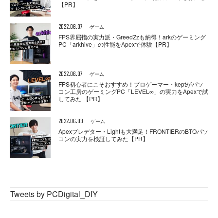
【PR】
2022.06.07
ゲーム
FPS界屈指の実力派・GreedZzも納得！arkのゲーミング
PC「arkhive」の性能をApexで体験【PR】
2022.06.07
ゲーム
FPS初心者にこそおすすめ！プロゲーマー・keptがパソ
コン工房のゲーミングPC「LEVEL∞」の実力をApexで試
してみた 【PR】
2022.06.03
ゲーム
Apexプレデター・Lightも大満足！FRONTIERのBTOパソ
コンの実力を検証してみた【PR】
Tweets by PCDigital_DIY