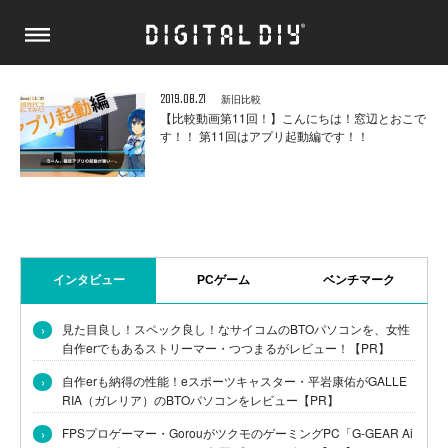
2019.08.21
新旧比較
【比較動画第11回！】こんにちは！窓辺とおこで
す！！ 第11回はアプリ起動編です！！
インタビュー
PCゲーム
ベンチマーク
›
見た目良し！スペック良し！なサイコムのBTOパソコンを、女性
自作erでもあるストリーマー・つつまるがレビュー！【PR】
›
自作erも納得の性能！eスポーツキャスター・平岩康佑がGALLE
RIA（ガレリア）のBTOパソコンをレビュー【PR】
›
FPSプロゲーマー・GorouがツクモのゲーミングPC「G-GEAR Ai