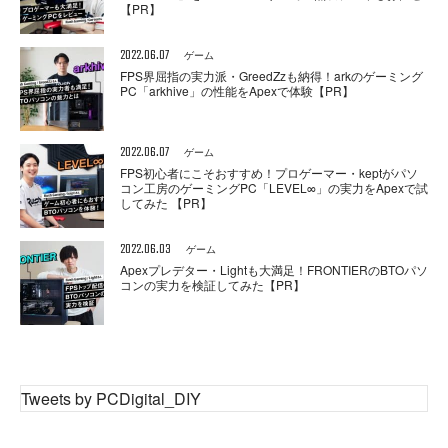
【PR】
2022.06.07
ゲーム
FPS界屈指の実力派・GreedZzも納得！arkのゲーミング
PC「arkhive」の性能をApexで体験【PR】
2022.06.07
ゲーム
FPS初心者にこそおすすめ！プロゲーマー・keptがパソ
コン工房のゲーミングPC「LEVEL∞」の実力をApexで試
してみた 【PR】
2022.06.03
ゲーム
Apexプレデター・Lightも大満足！FRONTIERのBTOパソ
コンの実力を検証してみた【PR】
Tweets by PCDigital_DIY