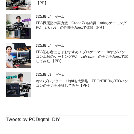
【PR】
2022.06.07
ゲーム
FPS界屈指の実力派・GreedZzも納得！arkのゲーミング
PC「arkhive」の性能をApexで体験【PR】
2022.06.07
ゲーム
FPS初心者にこそおすすめ！プロゲーマー・keptがパソ
コン工房のゲーミングPC「LEVEL∞」の実力をApexで試
してみた 【PR】
2022.06.03
ゲーム
Apexプレデター・Lightも大満足！FRONTIERのBTOパソ
コンの実力を検証してみた【PR】
Tweets by PCDigital_DIY