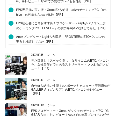
m」をレビュー！Apexでの無双プレイもお任せ【PR】
›
FPS界屈指の実力派・GreedZzも納得！arkのゲーミングPC「ark
hive」の性能をApexで体験【PR】
›
FPS初心者にこそおすすめ！プロゲーマー・keptがパソコン工房
のゲーミングPC「LEVEL∞」の実力をApexで試してみた 【PR】
›
Apexプレデター・Lightも大満足！FRONTIERのBTOパソコンの
実力を検証してみた【PR】
2022.06.15
ゲーム
見た目良し！スペック良し！なサイコムのBTOパソコン
を、女性自作erでもあるストリーマー・つつまるがレビ
ュー！【PR】
2022.06.13
ゲーム
自作erも納得の性能！eスポーツキャスター・平岩康佑が
GALLERIA（ガレリア）のBTOパソコンをレビュー
【PR】
2022.06.07
ゲーム
FPSプロゲーマー・GorouがツクモのゲーミングPC「G-
GEAR Aim」をレビュー！Apexでの無双プレイもお任せ