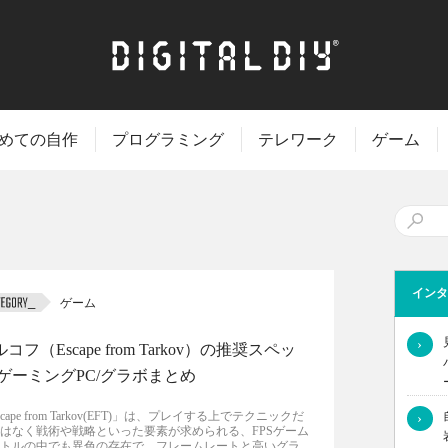
めての自作
プログラミング
テレワーク
ゲーム
インタ
ゲーム
›
コフ（Escape from Tarkov）の推奨スペッ
/ゲーミングPC/グラボまとめ
scape from Tarkov(EFT)」は、プレイする上でテクニックだ
›
はなく戦術や戦略といった要素が求められる、FPSゲーム
トルの中でも異色の存在で、フレームレートと高いグラ