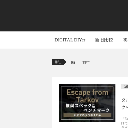
DIGITAL DIYer
新旧比較
初
TAG
EFT
タル
ク
「E
けで
タイ