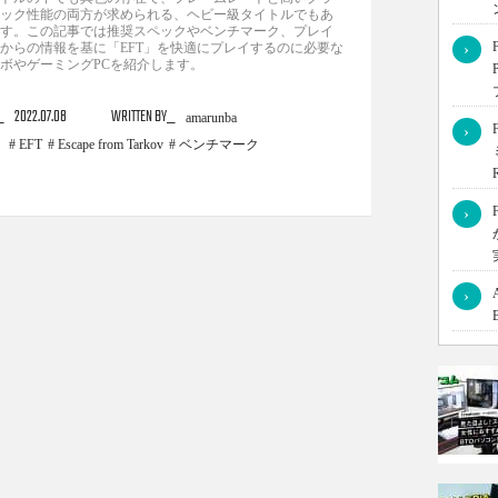
ック性能の両方が求められる、ヘビー級タイトルでもあ
す。この記事では推奨スペックやベンチマーク、プレイ
からの情報を基に「EFT」を快適にプレイするのに必要な
›
ボやゲーミングPCを紹介します。
2022.07.08
WRITTEN BY
amarunba
›
EFT
Escape from Tarkov
ベンチマーク
›
›