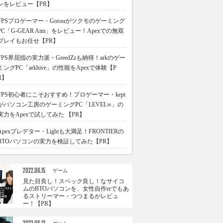
ンをレビュー【PR】
FPSプロゲーマー・Gorouがツクモのゲーミング
PC「G-GEAR Aim」をレビュー！Apexでの無双
プレイもお任せ【PR】
FPS界屈指の実力派・GreedZzも納得！arkのゲー
ミングPC「arkhive」の性能をApexで体験【P
R】
FPS初心者にこそおすすめ！プロゲーマー・kept
がパソコン工房のゲーミングPC「LEVEL∞」の
実力をApexで試してみた 【PR】
Apexプレデター・Lightも大満足！FRONTIERの
BTOパソコンの実力を検証してみた【PR】
2022.06.15
ゲーム
見た目良し！スペック良し！なサイコ
ムのBTOパソコンを、女性自作erでもあ
るストリーマー・つつまるがレビュ
ー！【PR】