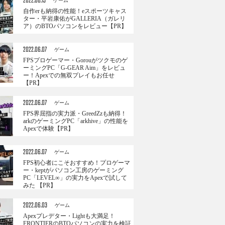
2022.06.13
ゲーム
自作erも納得の性能！eスポーツキャス
ター・平岩康佑がGALLERIA（ガレリ
ア）のBTOパソコンをレビュー【PR】
2022.06.07
ゲーム
FPSプロゲーマー・Gorouがツクモのゲ
ーミングPC「G-GEAR Aim」をレビュ
ー！Apexでの無双プレイもお任せ
【PR】
2022.06.07
ゲーム
FPS界屈指の実力派・GreedZzも納得！
arkのゲーミングPC「arkhive」の性能を
Apexで体験【PR】
2022.06.07
ゲーム
FPS初心者にこそおすすめ！プロゲーマ
ー・keptがパソコン工房のゲーミング
PC「LEVEL∞」の実力をApexで試して
みた 【PR】
2022.06.03
ゲーム
Apexプレデター・Lightも大満足！
FRONTIERのBTOパソコンの実力を検証