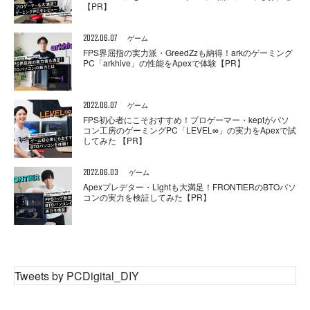
【PR】
2022.06.07
ゲーム
FPS界屈指の実力派・GreedZzも納得！arkのゲーミング
PC「arkhive」の性能をApexで体験【PR】
2022.06.07
ゲーム
FPS初心者にこそおすすめ！プロゲーマー・keptがパソ
コン工房のゲーミングPC「LEVEL∞」の実力をApexで試
してみた 【PR】
2022.06.03
ゲーム
Apexプレデター・Lightも大満足！FRONTIERのBTOパソ
コンの実力を検証してみた【PR】
Tweets by PCDigital_DIY