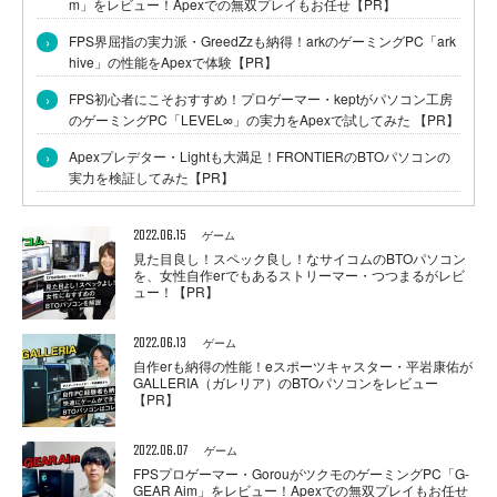
m」をレビュー！Apexでの無双プレイもお任せ【PR】
›
FPS界屈指の実力派・GreedZzも納得！arkのゲーミングPC「ark
hive」の性能をApexで体験【PR】
›
FPS初心者にこそおすすめ！プロゲーマー・keptがパソコン工房
のゲーミングPC「LEVEL∞」の実力をApexで試してみた 【PR】
›
Apexプレデター・Lightも大満足！FRONTIERのBTOパソコンの
実力を検証してみた【PR】
2022.06.15
ゲーム
見た目良し！スペック良し！なサイコムのBTOパソコン
を、女性自作erでもあるストリーマー・つつまるがレビ
ュー！【PR】
2022.06.13
ゲーム
自作erも納得の性能！eスポーツキャスター・平岩康佑が
GALLERIA（ガレリア）のBTOパソコンをレビュー
【PR】
2022.06.07
ゲーム
FPSプロゲーマー・GorouがツクモのゲーミングPC「G-
GEAR Aim」をレビュー！Apexでの無双プレイもお任せ