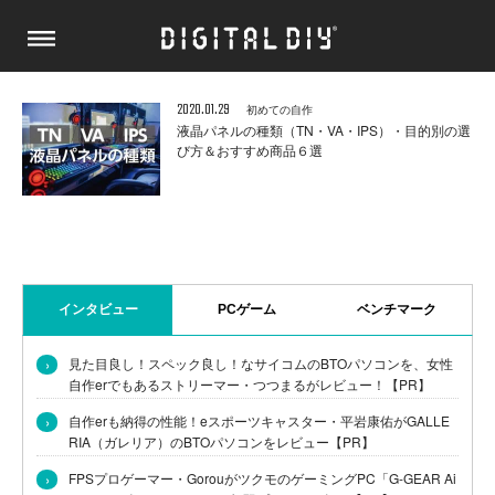
2020.01.29
初めての自作
液晶パネルの種類（TN・VA・IPS）・目的別の選
び方＆おすすめ商品６選
インタビュー
PCゲーム
ベンチマーク
›
見た目良し！スペック良し！なサイコムのBTOパソコンを、女性
自作erでもあるストリーマー・つつまるがレビュー！【PR】
›
自作erも納得の性能！eスポーツキャスター・平岩康佑がGALLE
RIA（ガレリア）のBTOパソコンをレビュー【PR】
›
FPSプロゲーマー・GorouがツクモのゲーミングPC「G-GEAR Ai