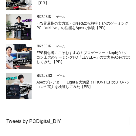
【PR】
2022.06.07
ゲーム
FPS界屈指の実力派・GreedZzも納得！arkのゲーミング
PC「arkhive」の性能をApexで体験【PR】
2022.06.07
ゲーム
FPS初心者にこそおすすめ！プロゲーマー・keptがパソ
コン工房のゲーミングPC「LEVEL∞」の実力をApexで試
してみた 【PR】
2022.06.03
ゲーム
Apexプレデター・Lightも大満足！FRONTIERのBTOパソ
コンの実力を検証してみた【PR】
Tweets by PCDigital_DIY