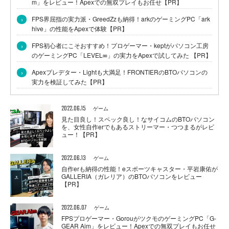
m」をレビュー！Apexでの無双プレイもお任せ【PR】
›
FPS界屈指の実力派・GreedZzも納得！arkのゲーミングPC「ark
hive」の性能をApexで体験【PR】
›
FPS初心者にこそおすすめ！プロゲーマー・keptがパソコン工房
のゲーミングPC「LEVEL∞」の実力をApexで試してみた 【PR】
›
Apexプレデター・Lightも大満足！FRONTIERのBTOパソコンの
実力を検証してみた【PR】
2022.06.15
ゲーム
見た目良し！スペック良し！なサイコムのBTOパソコン
を、女性自作erでもあるストリーマー・つつまるがレビ
ュー！【PR】
2022.06.13
ゲーム
自作erも納得の性能！eスポーツキャスター・平岩康佑が
GALLERIA（ガレリア）のBTOパソコンをレビュー
【PR】
2022.06.07
ゲーム
FPSプロゲーマー・GorouがツクモのゲーミングPC「G-
GEAR Aim」をレビュー！Apexでの無双プレイもお任せ