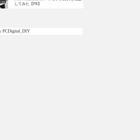
してみた【PR】
y PCDigital_DIY