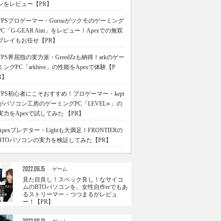
ンをレビュー【PR】
FPSプロゲーマー・Gorouがツクモのゲーミング
PC「G-GEAR Aim」をレビュー！Apexでの無双
プレイもお任せ【PR】
FPS界屈指の実力派・GreedZzも納得！arkのゲー
ミングPC「arkhive」の性能をApexで体験【P
R】
FPS初心者にこそおすすめ！プロゲーマー・kept
がパソコン工房のゲーミングPC「LEVEL∞」の
実力をApexで試してみた 【PR】
Apexプレデター・Lightも大満足！FRONTIERの
BTOパソコンの実力を検証してみた【PR】
2022.06.15
ゲーム
見た目良し！スペック良し！なサイコ
ムのBTOパソコンを、女性自作erでもあ
るストリーマー・つつまるがレビュ
ー！【PR】