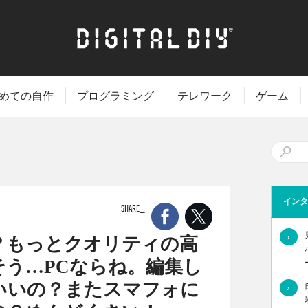
めての自作
プログラミング
テレワーク
ゲーム
インタ
SHARE
›
？もっとクオリティの高
う…PCならね。編集し
いいの？またスマフォに
›
」というのは半分当たっていますし、半分は間違っています。確かに