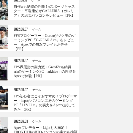
2022.06.13
ゲーム
自作erも納得の性能！eスポーツキャス
ター・平岩康佑がGALLERIA（ガレリ
ア）のBTOパソコンをレビュー【PR】
2022.06.07
ゲーム
FPSプロゲーマー・Gorouがツクモのゲ
ーミングPC「G-GEAR Aim」をレビュ
ー！Apexでの無双プレイもお任せ
【PR】
2022.06.07
ゲーム
FPS界屈指の実力派・GreedZzも納得！
arkのゲーミングPC「arkhive」の性能を
Apexで体験【PR】
2022.06.07
ゲーム
FPS初心者にこそおすすめ！プロゲーマ
ー・keptがパソコン工房のゲーミング
PC「LEVEL∞」の実力をApexで試して
みた 【PR】
2022.06.03
ゲーム
Apexプレデター・Lightも大満足！
FRONTIERのBTOパソコンの実力を検証