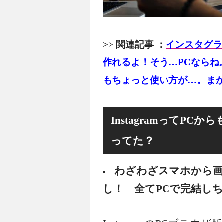
>> 関連記事 ：
インスタグラ
作れるよ！そう…PCなら
もちょっと使い方が…。ま
InstagramってP
ってた？
わざわざスマホから
し！ 全てPCで完結し