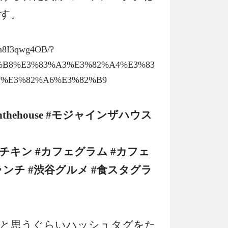
す。
Bm8I3qwg4OB/?
2%B8%E3%83%A3%E3%82%A4%E3%83
F%E3%82%A6%E3%82%B9
nthehouse #モジャインザハウス
#チキン #カフェグラム #カフェ
ランチ #渋谷グルメ #食スタグラ
と思うぐらいハッシュタグをた