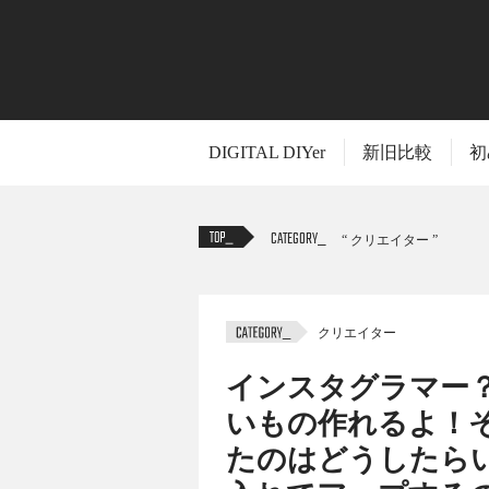
DIGITAL DIYer
新旧比較
初
CATEGORY
クリエイター
クリエイター
TITLE
インスタグラマー
いもの作れるよ！そ
たのはどうしたら
「Instagramといえばスマホアプリ！