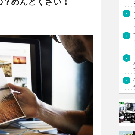
の？めんどくさい！
›
に多いですが、実はPCからも画像アップロードやハッシュタグ設定
›
›
›