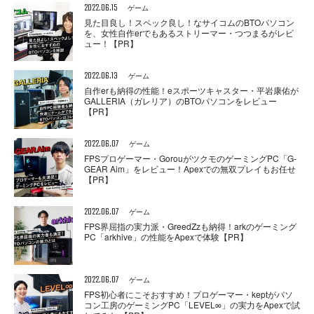
2022.06.15
ゲーム
見た目良し！スペック良し！なサイコムのBTOパソコン
を、女性自作erでもあるストリーマー・つつまるがレビ
ュー！【PR】
2022.06.13
ゲーム
自作erも納得の性能！eスポーツキャスター・平岩康佑が
GALLERIA（ガレリア）のBTOパソコンをレビュー
【PR】
2022.06.07
ゲーム
FPSプロゲーマー・GorouがツクモのゲーミングPC「G-
GEAR Aim」をレビュー！Apexでの無双プレイもお任せ
【PR】
2022.06.07
ゲーム
FPS界屈指の実力派・GreedZzも納得！arkのゲーミング
PC「arkhive」の性能をApexで体験【PR】
2022.06.07
ゲーム
FPS初心者にこそおすすめ！プロゲーマー・keptがパソ
コン工房のゲーミングPC「LEVEL∞」の実力をApexで試