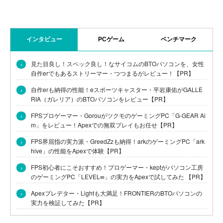
インタビュー
PCゲーム
ベンチマーク
›
見た目良し！スペック良し！なサイコムのBTOパソコンを、女性
自作erでもあるストリーマー・つつまるがレビュー！【PR】
›
自作erも納得の性能！eスポーツキャスター・平岩康佑がGALLE
RIA（ガレリア）のBTOパソコンをレビュー【PR】
›
FPSプロゲーマー・GorouがツクモのゲーミングPC「G-GEAR Ai
m」をレビュー！Apexでの無双プレイもお任せ【PR】
›
FPS界屈指の実力派・GreedZzも納得！arkのゲーミングPC「ark
hive」の性能をApexで体験【PR】
›
FPS初心者にこそおすすめ！プロゲーマー・keptがパソコン工房
のゲーミングPC「LEVEL∞」の実力をApexで試してみた 【PR】
›
Apexプレデター・Lightも大満足！FRONTIERのBTOパソコンの
実力を検証してみた【PR】