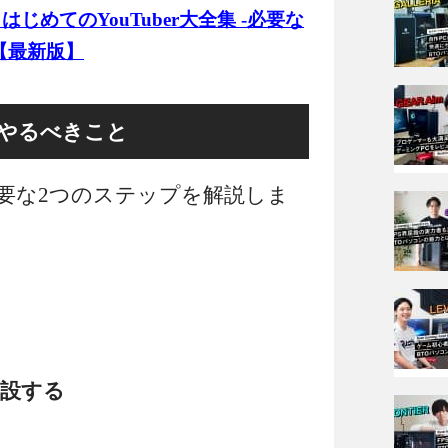
】はじめてのYouTuber大全集 -必要な
 【最新版】
上でやるべきこと
で必要な2つのステップを解説しま
設する