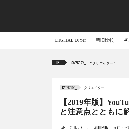
DIGITAL DIYer
新旧比較
初
CATEGORY
クリエイター
クリエイター
TITLE
【2019年版】You
と注意点とともに
YouTuberに興味があっても、まず何をすべ
DATE
2019.11.06
WRITTEN BY
森野ミヤ