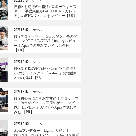
2022.06.13
ゲーム
自作erも納得の性能！eスポーツキャス
ター・平岩康佑がGALLERIA（ガレリ
ア）のBTOパソコンをレビュー【PR】
2022.06.07
ゲーム
FPSプロゲーマー・Gorouがツクモのゲ
ーミングPC「G-GEAR Aim」をレビュ
ー！Apexでの無双プレイもお任せ
【PR】
2022.06.07
ゲーム
FPS界屈指の実力派・GreedZzも納得！
arkのゲーミングPC「arkhive」の性能を
Apexで体験【PR】
2022.06.07
ゲーム
FPS初心者にこそおすすめ！プロゲーマ
ー・keptがパソコン工房のゲーミング
PC「LEVEL∞」の実力をApexで試して
みた 【PR】
2022.06.03
ゲーム
Apexプレデター・Lightも大満足！
FRONTIERのBTOパソコンの実力を検証