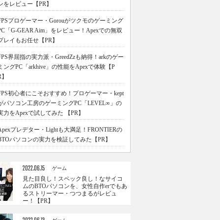
ンをレビュー【PR】
FPSプロゲーマー・Gorouがツクモのゲーミング
PC「G-GEAR Aim」をレビュー！Apexでの無双
プレイもお任せ【PR】
FPS界屈指の実力派・GreedZzも納得！arkのゲー
ミングPC「arkhive」の性能をApexで体験【P
R】
FPS初心者にこそおすすめ！プロゲーマー・kept
がパソコン工房のゲーミングPC「LEVEL∞」の
実力をApexで試してみた 【PR】
Apexプレデター・Lightも大満足！FRONTIERの
BTOパソコンの実力を検証してみた【PR】
2022.06.15
ゲーム
見た目良し！スペック良し！なサイコ
ムのBTOパソコンを、女性自作erでもあ
るストリーマー・つつまるがレビュ
ー！【PR】