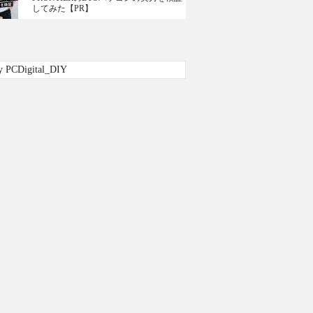
してみた【PR】
y PCDigital_DIY