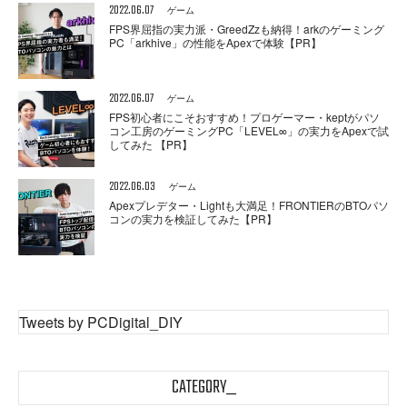
2022.06.07
ゲーム
FPS界屈指の実力派・GreedZzも納得！arkのゲーミング
PC「arkhive」の性能をApexで体験【PR】
2022.06.07
ゲーム
FPS初心者にこそおすすめ！プロゲーマー・keptがパソ
コン工房のゲーミングPC「LEVEL∞」の実力をApexで試
してみた 【PR】
2022.06.03
ゲーム
Apexプレデター・Lightも大満足！FRONTIERのBTOパソ
コンの実力を検証してみた【PR】
Tweets by PCDigital_DIY
CATEGORY_