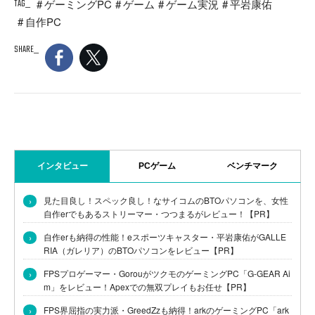
TAG
ゲーミングPC
ゲーム
ゲーム実況
平岩康佑
自作PC
SHARE
インタビュー
PCゲーム
ベンチマーク
›
見た目良し！スペック良し！なサイコムのBTOパソコンを、女性
自作erでもあるストリーマー・つつまるがレビュー！【PR】
›
自作erも納得の性能！eスポーツキャスター・平岩康佑がGALLE
RIA（ガレリア）のBTOパソコンをレビュー【PR】
›
FPSプロゲーマー・GorouがツクモのゲーミングPC「G-GEAR Ai
m」をレビュー！Apexでの無双プレイもお任せ【PR】
›
FPS界屈指の実力派・GreedZzも納得！arkのゲーミングPC「ark