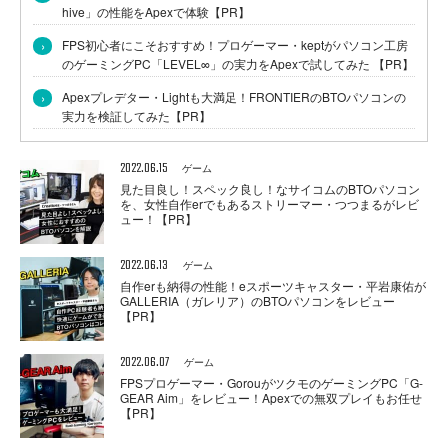
hive」の性能をApexで体験【PR】
›
FPS初心者にこそおすすめ！プロゲーマー・keptがパソコン工房
のゲーミングPC「LEVEL∞」の実力をApexで試してみた 【PR】
›
Apexプレデター・Lightも大満足！FRONTIERのBTOパソコンの
実力を検証してみた【PR】
2022.06.15
ゲーム
見た目良し！スペック良し！なサイコムのBTOパソコン
を、女性自作erでもあるストリーマー・つつまるがレビ
ュー！【PR】
2022.06.13
ゲーム
自作erも納得の性能！eスポーツキャスター・平岩康佑が
GALLERIA（ガレリア）のBTOパソコンをレビュー
【PR】
2022.06.07
ゲーム
FPSプロゲーマー・GorouがツクモのゲーミングPC「G-
GEAR Aim」をレビュー！Apexでの無双プレイもお任せ
【PR】