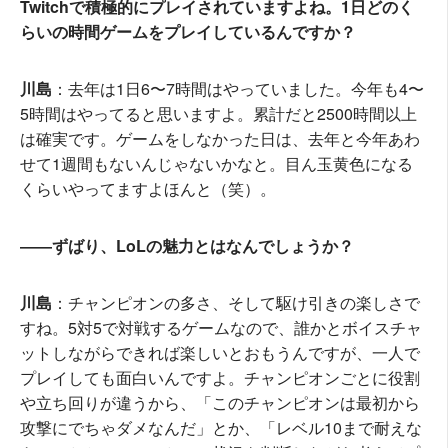
Twitchで積極的にプレイされていますよね。1日どのく
らいの時間ゲームをプレイしているんですか？
川島
：去年は1日6〜7時間はやっていました。今年も4〜
5時間はやってると思いますよ。累計だと2500時間以上
は確実です。ゲームをしなかった日は、去年と今年あわ
せて1週間もないんじゃないかなと。目ん玉黄色になる
くらいやってますよほんと（笑）。
――ずばり、LoLの魅力とはなんでしょうか？
川島
：チャンピオンの多さ、そして駆け引きの楽しさで
すね。5対5で対戦するゲームなので、誰かとボイスチャ
ットしながらできれば楽しいとおもうんですが、一人で
プレイしても面白いんですよ。チャンピオンごとに役割
や立ち回りが違うから、「このチャンピオンは最初から
攻撃にでちゃダメなんだ」とか、「レベル10まで耐えな