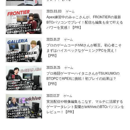
2023.03.03
ゲーム
Apex練習中のみゃこさんが、FRONTIERの最新
BTOパソコンでプレイ！配信も編集も全て叶える
パワーを実感！【PR】
2023.01.27
ゲーム
プロのゲームコーチhNtさんが断言。初心者こそ
まずはハイスペックなゲーミングPCを買え！
【PR】
2023.01.25
ゲーム
プロ格闘ゲーマーハイタニさんがTSUKUMOの
BTOPCでAPEXに挑戦！初プレイの結果は？
【PR】
2022.12.27
ゲーム
実況配信や映像編集もこなす、マルチに活躍する
ゲーマータレント梨蘭がarkhiveのBTOパソコンを
レビュー！【PR】