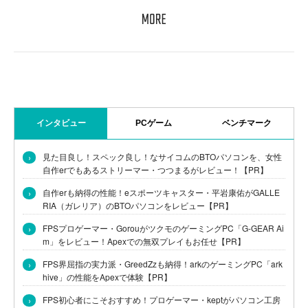
インタビュー
PCゲーム
ベンチマーク
›
見た目良し！スペック良し！なサイコムのBTOパソコンを、女性
自作erでもあるストリーマー・つつまるがレビュー！【PR】
›
自作erも納得の性能！eスポーツキャスター・平岩康佑がGALLE
RIA（ガレリア）のBTOパソコンをレビュー【PR】
›
FPSプロゲーマー・GorouがツクモのゲーミングPC「G-GEAR Ai
m」をレビュー！Apexでの無双プレイもお任せ【PR】
›
FPS界屈指の実力派・GreedZzも納得！arkのゲーミングPC「ark
hive」の性能をApexで体験【PR】
›
FPS初心者にこそおすすめ！プロゲーマー・keptがパソコン工房