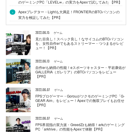
のゲーミングPC「LEVEL∞」の実力をApexで試してみた 【PR】
›
Apexプレデター・Lightも大満足！FRONTIERのBTOパソコンの
実力を検証してみた【PR】
2022.06.15
ゲーム
見た目良し！スペック良し！なサイコムのBTOパソコン
を、女性自作erでもあるストリーマー・つつまるがレビ
ュー！【PR】
2022.06.13
ゲーム
自作erも納得の性能！eスポーツキャスター・平岩康佑が
GALLERIA（ガレリア）のBTOパソコンをレビュー
【PR】
2022.06.07
ゲーム
FPSプロゲーマー・GorouがツクモのゲーミングPC「G-
GEAR Aim」をレビュー！Apexでの無双プレイもお任せ
【PR】
2022.06.07
ゲーム
FPS界屈指の実力派・GreedZzも納得！arkのゲーミング
PC「arkhive」の性能をApexで体験【PR】