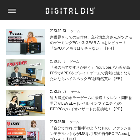
2023.06.23
ゲーム
声優界きっての自作er、立花慎之介さんがツクモ
のゲーミングPC・G-GEAR Aimをレビュー！
「GPUとメモリはケチらない」【PR】
2023.06.15
ゲーム
「弾の当てやすさが違う」 Youtuberざわ氏が高
FPSでAPEXをプレイ！ゲームで真剣に強くなり
たいならハイスペックPCは断然買い【PR】
2023.06.08
ゲーム
迫力満点のホラーゲームに最適！タレント岡田佑
里乃がLEVEL∞ (レベル インフィニティ)の
BTOPCでバイオハザードに初挑戦！【PR】
2023.05.18
ゲーム
「自分で作れば“相棒”のようなもの」ファッショ
ンモデルつぶらがMSIお手製の自作PCでApexを
プレイ！【PR】