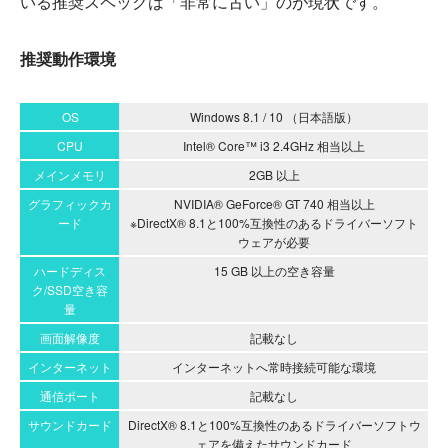
いる推奨スペックは「非常に古い」のが現状です。
推奨動作環境
OS
Windows 8.1 / 10 （日本語版）
CPU
Intel® Core™ i3 2.4GHz 相当以上
メインメモリ
2GB 以上
グラフィックカ
NVIDIA® GeForce® GT 740 相当以上
ード
※DirectX® 8.1と100%互換性のあるドライバーソフト
ウェアが必要
ハードディス
15 GB 以上の空き容量
ク/SSD空き容
量
画面解像度
記載なし
インターネット
インターネットへ常時接続可能な環境
通信ポート
記載なし
サウンドカード
DirectX® 8.1と100%互換性のあるドライバーソフトウ
ェアを備えたサウンドカード