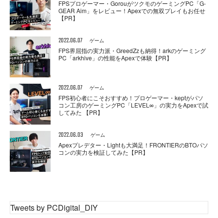
FPSプロゲーマー・GorouがツクモのゲーミングPC「G-
GEAR Aim」をレビュー！Apexでの無双プレイもお任せ
【PR】
2022.06.07
ゲーム
FPS界屈指の実力派・GreedZzも納得！arkのゲーミング
PC「arkhive」の性能をApexで体験【PR】
2022.06.07
ゲーム
FPS初心者にこそおすすめ！プロゲーマー・keptがパソ
コン工房のゲーミングPC「LEVEL∞」の実力をApexで試
してみた 【PR】
2022.06.03
ゲーム
Apexプレデター・Lightも大満足！FRONTIERのBTOパソ
コンの実力を検証してみた【PR】
Tweets by PCDigital_DIY