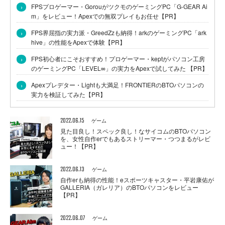
›
FPSプロゲーマー・GorouがツクモのゲーミングPC「G-GEAR Ai
m」をレビュー！Apexでの無双プレイもお任せ【PR】
›
FPS界屈指の実力派・GreedZzも納得！arkのゲーミングPC「ark
hive」の性能をApexで体験【PR】
›
FPS初心者にこそおすすめ！プロゲーマー・keptがパソコン工房
のゲーミングPC「LEVEL∞」の実力をApexで試してみた 【PR】
›
Apexプレデター・Lightも大満足！FRONTIERのBTOパソコンの
実力を検証してみた【PR】
2022.06.15
ゲーム
見た目良し！スペック良し！なサイコムのBTOパソコン
を、女性自作erでもあるストリーマー・つつまるがレビ
ュー！【PR】
2022.06.13
ゲーム
自作erも納得の性能！eスポーツキャスター・平岩康佑が
GALLERIA（ガレリア）のBTOパソコンをレビュー
【PR】
2022.06.07
ゲーム