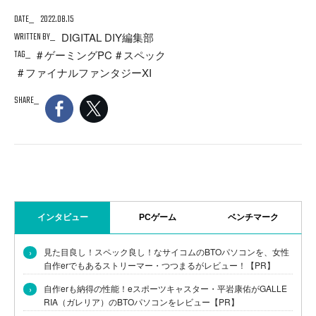
DATE
2022.08.15
WRITTEN BY
DIGITAL DIY編集部
TAG
ゲーミングPC
スペック
ファイナルファンタジーXI
SHARE
インタビュー
PCゲーム
ベンチマーク
›
見た目良し！スペック良し！なサイコムのBTOパソコンを、女性
自作erでもあるストリーマー・つつまるがレビュー！【PR】
›
自作erも納得の性能！eスポーツキャスター・平岩康佑がGALLE
RIA（ガレリア）のBTOパソコンをレビュー【PR】