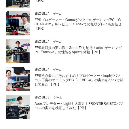
【PR】
2022.06.07
ゲーム
FPSプロゲーマー・GorouがツクモのゲーミングPC「G-
GEAR Aim」をレビュー！Apexでの無双プレイもお任せ
【PR】
2022.06.07
ゲーム
FPS界屈指の実力派・GreedZzも納得！arkのゲーミング
PC「arkhive」の性能をApexで体験【PR】
2022.06.07
ゲーム
FPS初心者にこそおすすめ！プロゲーマー・keptがパソ
コン工房のゲーミングPC「LEVEL∞」の実力をApexで試
してみた 【PR】
2022.06.03
ゲーム
Apexプレデター・Lightも大満足！FRONTIERのBTOパソ
コンの実力を検証してみた【PR】