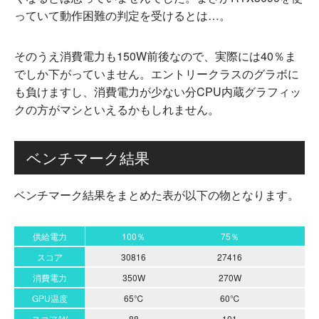
っていて動作困難の判定を受けるとは…。
そのうえ消費電力も150W前後なので、実際には40％ま
でしか下がっていません。エントリークラスのグラボに
も負けますし、消費電力が少ない分CPU内蔵グラフィッ
クの方がマシといえるかもしれません。
ベンチマーク結果
ベンチマーク結果をまとめた表が以下の物となります。
供給電力
100％
75％
スコア
30816
27416
1
消費電力
350W
270W
GPU温度
65℃
60℃
スコア/W
88
101