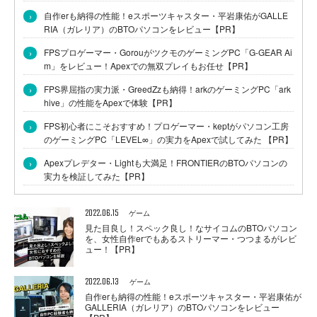
›
自作erも納得の性能！eスポーツキャスター・平岩康佑がGALLE
RIA（ガレリア）のBTOパソコンをレビュー【PR】
›
FPSプロゲーマー・GorouがツクモのゲーミングPC「G-GEAR Ai
m」をレビュー！Apexでの無双プレイもお任せ【PR】
›
FPS界屈指の実力派・GreedZzも納得！arkのゲーミングPC「ark
hive」の性能をApexで体験【PR】
›
FPS初心者にこそおすすめ！プロゲーマー・keptがパソコン工房
のゲーミングPC「LEVEL∞」の実力をApexで試してみた 【PR】
›
Apexプレデター・Lightも大満足！FRONTIERのBTOパソコンの
実力を検証してみた【PR】
2022.06.15
ゲーム
見た目良し！スペック良し！なサイコムのBTOパソコン
を、女性自作erでもあるストリーマー・つつまるがレビ
ュー！【PR】
2022.06.13
ゲーム
自作erも納得の性能！eスポーツキャスター・平岩康佑が
GALLERIA（ガレリア）のBTOパソコンをレビュー