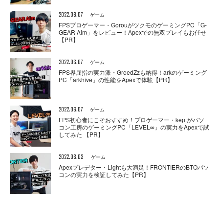
2022.06.07
ゲーム
FPSプロゲーマー・GorouがツクモのゲーミングPC「G-
GEAR Aim」をレビュー！Apexでの無双プレイもお任せ
【PR】
2022.06.07
ゲーム
FPS界屈指の実力派・GreedZzも納得！arkのゲーミング
PC「arkhive」の性能をApexで体験【PR】
2022.06.07
ゲーム
FPS初心者にこそおすすめ！プロゲーマー・keptがパソ
コン工房のゲーミングPC「LEVEL∞」の実力をApexで試
してみた 【PR】
2022.06.03
ゲーム
Apexプレデター・Lightも大満足！FRONTIERのBTOパソ
コンの実力を検証してみた【PR】