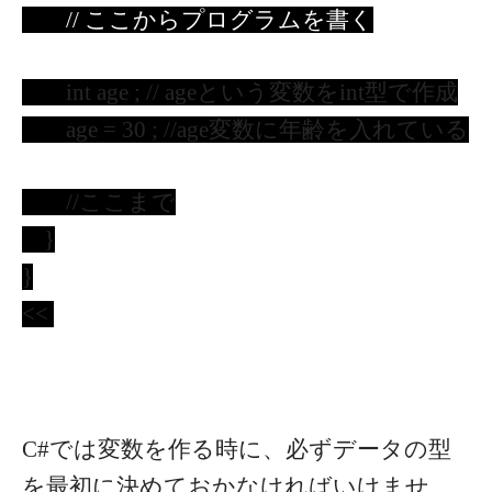
// ここからプログラムを書く
int age ; // ageという変数をint型で作成
age = 30 ; //age変数に年齢を入れている
//ここまで
}
}
<<
C#では変数を作る時に、必ずデータの型
を最初に決めておかなければいけませ