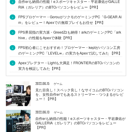
›
自作erも納得の性能！eスポーツキャスター・平岩康佑がGALLE
RIA（ガレリア）のBTOパソコンをレビュー【PR】
›
FPSプロゲーマー・GorouがツクモのゲーミングPC「G-GEAR Ai
m」をレビュー！Apexでの無双プレイもお任せ【PR】
›
FPS界屈指の実力派・GreedZzも納得！arkのゲーミングPC「ark
hive」の性能をApexで体験【PR】
›
FPS初心者にこそおすすめ！プロゲーマー・keptがパソコン工房
のゲーミングPC「LEVEL∞」の実力をApexで試してみた 【PR】
›
Apexプレデター・Lightも大満足！FRONTIERのBTOパソコンの
実力を検証してみた【PR】
2022.06.15
ゲーム
見た目良し！スペック良し！なサイコムのBTOパソコン
を、女性自作erでもあるストリーマー・つつまるがレビ
ュー！【PR】
2022.06.13
ゲーム
自作erも納得の性能！eスポーツキャスター・平岩康佑が
GALLERIA（ガレリア）のBTOパソコンをレビュー
【PR】