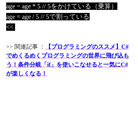
age = age * 5 // 5をかけている（乗算）
age = age / 5 // 5で割っている
<<
>> 関連記事 ：
【プログラミングのススメ】C#
でめくるめくプログラミングの世界に飛び込も
う！条件分岐「if」を使いこなせると一気にC#
が楽しくなる！