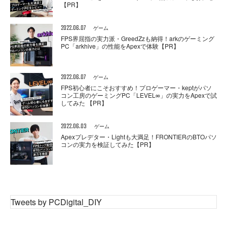
【PR】
2022.06.07
ゲーム
FPS界屈指の実力派・GreedZzも納得！arkのゲーミング
PC「arkhive」の性能をApexで体験【PR】
2022.06.07
ゲーム
FPS初心者にこそおすすめ！プロゲーマー・keptがパソ
コン工房のゲーミングPC「LEVEL∞」の実力をApexで試
してみた 【PR】
2022.06.03
ゲーム
Apexプレデター・Lightも大満足！FRONTIERのBTOパソ
コンの実力を検証してみた【PR】
Tweets by PCDigital_DIY