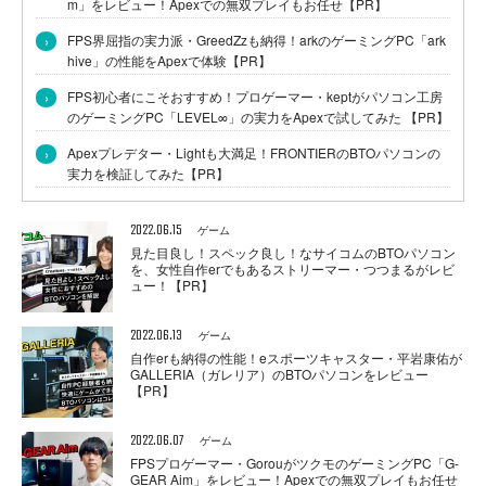
m」をレビュー！Apexでの無双プレイもお任せ【PR】
›
FPS界屈指の実力派・GreedZzも納得！arkのゲーミングPC「ark
hive」の性能をApexで体験【PR】
›
FPS初心者にこそおすすめ！プロゲーマー・keptがパソコン工房
のゲーミングPC「LEVEL∞」の実力をApexで試してみた 【PR】
›
Apexプレデター・Lightも大満足！FRONTIERのBTOパソコンの
実力を検証してみた【PR】
2022.06.15
ゲーム
見た目良し！スペック良し！なサイコムのBTOパソコン
を、女性自作erでもあるストリーマー・つつまるがレビ
ュー！【PR】
2022.06.13
ゲーム
自作erも納得の性能！eスポーツキャスター・平岩康佑が
GALLERIA（ガレリア）のBTOパソコンをレビュー
【PR】
2022.06.07
ゲーム
FPSプロゲーマー・GorouがツクモのゲーミングPC「G-
GEAR Aim」をレビュー！Apexでの無双プレイもお任せ