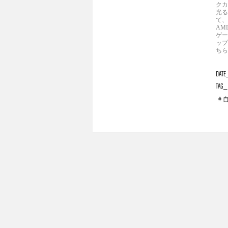
クカ
光る
て、
AM
ゲー
ップ
ちら
DATE
TAG