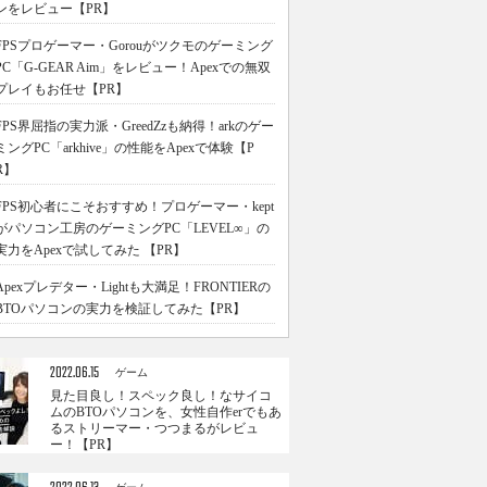
ンをレビュー【PR】
FPSプロゲーマー・Gorouがツクモのゲーミング
PC「G-GEAR Aim」をレビュー！Apexでの無双
プレイもお任せ【PR】
FPS界屈指の実力派・GreedZzも納得！arkのゲー
ミングPC「arkhive」の性能をApexで体験【P
R】
FPS初心者にこそおすすめ！プロゲーマー・kept
がパソコン工房のゲーミングPC「LEVEL∞」の
実力をApexで試してみた 【PR】
Apexプレデター・Lightも大満足！FRONTIERの
BTOパソコンの実力を検証してみた【PR】
2022.06.15
ゲーム
見た目良し！スペック良し！なサイコ
ムのBTOパソコンを、女性自作erでもあ
るストリーマー・つつまるがレビュ
ー！【PR】