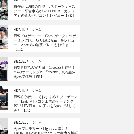
2022.06.13
ゲーム
自作erも納得の性能！eスポーツキャス
ター・平岩康佑がGALLERIA（ガレリ
ア）のBTOパソコンをレビュー【PR】
2022.06.07
ゲーム
FPSプロゲーマー・Gorouがツクモのゲ
ーミングPC「G-GEAR Aim」をレビュ
ー！Apexでの無双プレイもお任せ
【PR】
2022.06.07
ゲーム
FPS界屈指の実力派・GreedZzも納得！
arkのゲーミングPC「arkhive」の性能を
Apexで体験【PR】
2022.06.07
ゲーム
FPS初心者にこそおすすめ！プロゲーマ
ー・keptがパソコン工房のゲーミング
PC「LEVEL∞」の実力をApexで試して
みた 【PR】
2022.06.03
ゲーム
Apexプレデター・Lightも大満足！
FRONTIERのBTOパソコンの実力を検証