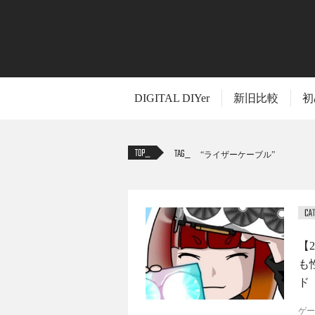
DIGITAL DIYer
新旧比較
初
TAG
ライザーケーブル
【
も
ド
ゲー