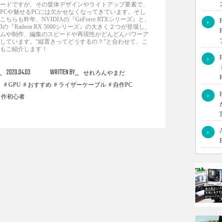
ードですが、その筐体デザインやライトアップ要素で、
PCや魅せるPCには欠かせなくなってきています。そし
こちらも昨年、NVIDIAの『GeForce RTXシリーズ』と、
›
Dの『Radeon RX 5000シリーズ』の大きく２つが登場し、
ムや制作、編集のスピードや再現性がどんどんパワーア
しています。“縦置きってどうするの？”と合わせて、こ
もご紹介します！
›
2020.04.03
WRITTEN BY
せれろんやまだ
GPU
おすすめ
ライザーケーブル
自作PC
›
自作初心者
›