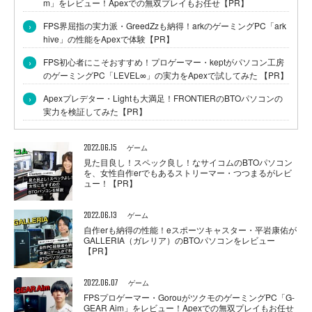
m」をレビュー！Apexでの無双プレイもお任せ【PR】
›
FPS界屈指の実力派・GreedZzも納得！arkのゲーミングPC「ark
hive」の性能をApexで体験【PR】
›
FPS初心者にこそおすすめ！プロゲーマー・keptがパソコン工房
のゲーミングPC「LEVEL∞」の実力をApexで試してみた 【PR】
›
Apexプレデター・Lightも大満足！FRONTIERのBTOパソコンの
実力を検証してみた【PR】
2022.06.15
ゲーム
見た目良し！スペック良し！なサイコムのBTOパソコン
を、女性自作erでもあるストリーマー・つつまるがレビ
ュー！【PR】
2022.06.13
ゲーム
自作erも納得の性能！eスポーツキャスター・平岩康佑が
GALLERIA（ガレリア）のBTOパソコンをレビュー
【PR】
2022.06.07
ゲーム
FPSプロゲーマー・GorouがツクモのゲーミングPC「G-
GEAR Aim」をレビュー！Apexでの無双プレイもお任せ