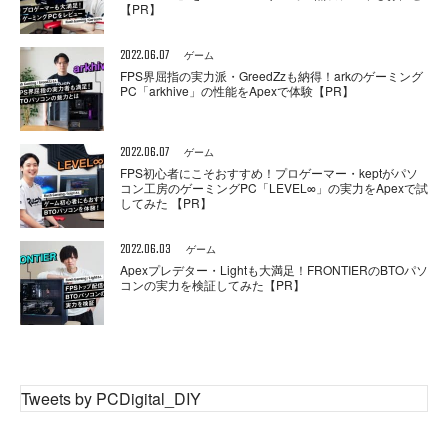
【PR】
2022.06.07
ゲーム
FPS界屈指の実力派・GreedZzも納得！arkのゲーミング
PC「arkhive」の性能をApexで体験【PR】
2022.06.07
ゲーム
FPS初心者にこそおすすめ！プロゲーマー・keptがパソ
コン工房のゲーミングPC「LEVEL∞」の実力をApexで試
してみた 【PR】
2022.06.03
ゲーム
Apexプレデター・Lightも大満足！FRONTIERのBTOパソ
コンの実力を検証してみた【PR】
Tweets by PCDigital_DIY