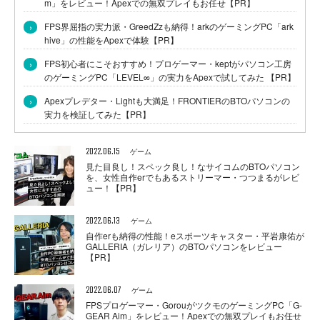
m」をレビュー！Apexでの無双プレイもお任せ【PR】
›
FPS界屈指の実力派・GreedZzも納得！arkのゲーミングPC「ark
hive」の性能をApexで体験【PR】
›
FPS初心者にこそおすすめ！プロゲーマー・keptがパソコン工房
のゲーミングPC「LEVEL∞」の実力をApexで試してみた 【PR】
›
Apexプレデター・Lightも大満足！FRONTIERのBTOパソコンの
実力を検証してみた【PR】
2022.06.15
ゲーム
見た目良し！スペック良し！なサイコムのBTOパソコン
を、女性自作erでもあるストリーマー・つつまるがレビ
ュー！【PR】
2022.06.13
ゲーム
自作erも納得の性能！eスポーツキャスター・平岩康佑が
GALLERIA（ガレリア）のBTOパソコンをレビュー
【PR】
2022.06.07
ゲーム
FPSプロゲーマー・GorouがツクモのゲーミングPC「G-
GEAR Aim」をレビュー！Apexでの無双プレイもお任せ