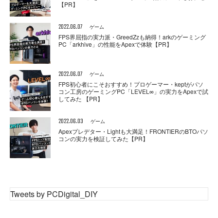
【PR】
2022.06.07
ゲーム
FPS界屈指の実力派・GreedZzも納得！arkのゲーミング
PC「arkhive」の性能をApexで体験【PR】
2022.06.07
ゲーム
FPS初心者にこそおすすめ！プロゲーマー・keptがパソ
コン工房のゲーミングPC「LEVEL∞」の実力をApexで試
してみた 【PR】
2022.06.03
ゲーム
Apexプレデター・Lightも大満足！FRONTIERのBTOパソ
コンの実力を検証してみた【PR】
Tweets by PCDigital_DIY