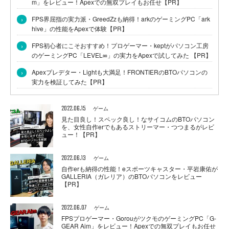
m」をレビュー！Apexでの無双プレイもお任せ【PR】
›
FPS界屈指の実力派・GreedZzも納得！arkのゲーミングPC「ark
hive」の性能をApexで体験【PR】
›
FPS初心者にこそおすすめ！プロゲーマー・keptがパソコン工房
のゲーミングPC「LEVEL∞」の実力をApexで試してみた 【PR】
›
Apexプレデター・Lightも大満足！FRONTIERのBTOパソコンの
実力を検証してみた【PR】
2022.06.15
ゲーム
見た目良し！スペック良し！なサイコムのBTOパソコン
を、女性自作erでもあるストリーマー・つつまるがレビ
ュー！【PR】
2022.06.13
ゲーム
自作erも納得の性能！eスポーツキャスター・平岩康佑が
GALLERIA（ガレリア）のBTOパソコンをレビュー
【PR】
2022.06.07
ゲーム
FPSプロゲーマー・GorouがツクモのゲーミングPC「G-
GEAR Aim」をレビュー！Apexでの無双プレイもお任せ