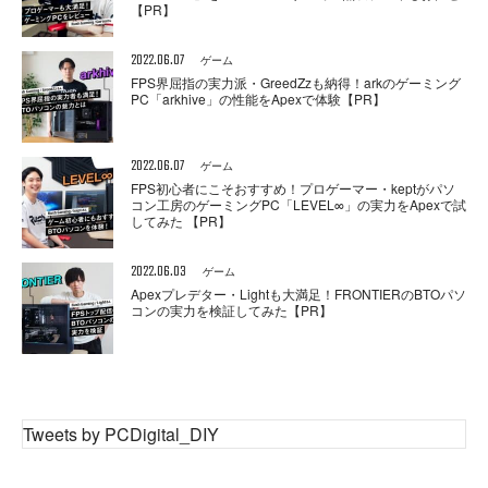
【PR】
2022.06.07
ゲーム
FPS界屈指の実力派・GreedZzも納得！arkのゲーミング
PC「arkhive」の性能をApexで体験【PR】
2022.06.07
ゲーム
FPS初心者にこそおすすめ！プロゲーマー・keptがパソ
コン工房のゲーミングPC「LEVEL∞」の実力をApexで試
してみた 【PR】
2022.06.03
ゲーム
Apexプレデター・Lightも大満足！FRONTIERのBTOパソ
コンの実力を検証してみた【PR】
Tweets by PCDigital_DIY