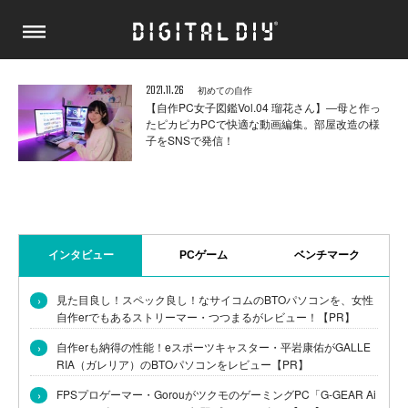
2021.11.26
初めての自作
【自作PC女子図鑑Vol.04 瑠花さん】―母と作っ
たピカピカPCで快適な動画編集。部屋改造の様
子をSNSで発信！
インタビュー
PCゲーム
ベンチマーク
›
見た目良し！スペック良し！なサイコムのBTOパソコンを、女性
自作erでもあるストリーマー・つつまるがレビュー！【PR】
›
自作erも納得の性能！eスポーツキャスター・平岩康佑がGALLE
RIA（ガレリア）のBTOパソコンをレビュー【PR】
›
FPSプロゲーマー・GorouがツクモのゲーミングPC「G-GEAR Ai