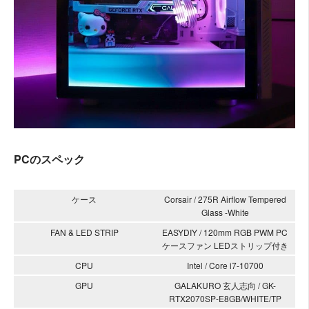
PCのスペック
ケース
Corsair / 275R Airflow Tempered
Glass -White
FAN & LED STRIP
EASYDIY / 120mm RGB PWM PC
ケースファン LEDストリップ付き
CPU
Intel / Core i7-10700
GPU
GALAKURO 玄人志向 / GK-
RTX2070SP-E8GB/WHITE/TP