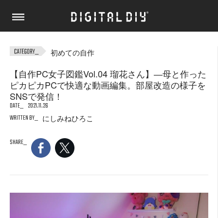
初めての自作
【自作PC女子図鑑Vol.04 瑠花さん】―母と作った
ピカピカPCで快適な動画編集。部屋改造の様子を
SNSで発信！
DATE
2021.11.26
WRITTEN BY
にしみねひろこ
SHARE