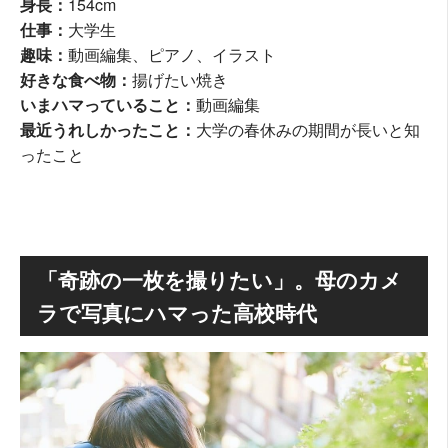
身長：
154cm
仕事：
大学生
趣味：
動画編集、ピアノ、イラスト
好きな食べ物：
揚げたい焼き
いまハマっていること：
動画編集
最近うれしかったこと：
大学の春休みの期間が長いと知
ったこと
「奇跡の一枚を撮りたい」。母のカメ
ラで写真にハマった高校時代