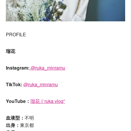
PROFILE
瑠花
Instagram:
@ruka_minramu
TikTok:
@ruka_minramu
YouTube：
瑠花 // ruka vlog”
血液型：
不明
出身：
東京都