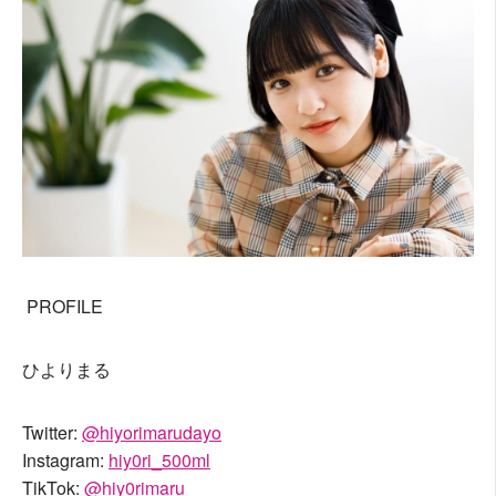
PROFILE
ひよりまる
Twitter:
@hiyorimarudayo
Instagram:
hiy0ri_500ml
TikTok:
@hiy0rimaru