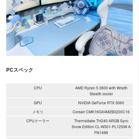
PCスペック
CPU
AMD Ryzen 5 3600 with Wraith
Stealth cooler
GPU
NVIDIA GeForce RTX 3060
メモリ
Corsair CMK16GX4M2B3200C16
CPUクーラー
Thermaltake TH240 ARGB Sync
Snow Edition CL-W301-PL12SW-A
FN1498