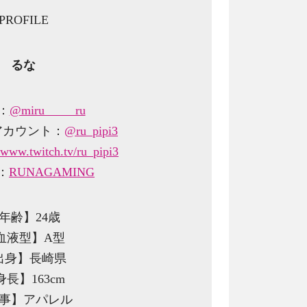
PROFILE
るな
r：
@miru_____ru
アカウント：
@ru_pipi3
//www.twitch.tv/ru_pipi3
e：
RUNAGAMING
年齢】24歳
血液型】A型
出身】長崎県
身長】163cm
事】アパレル