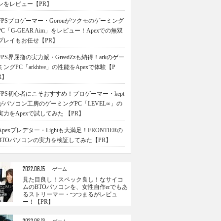
ンをレビュー【PR】
FPSプロゲーマー・Gorouがツクモのゲーミング
PC「G-GEAR Aim」をレビュー！Apexでの無双
プレイもお任せ【PR】
FPS界屈指の実力派・GreedZzも納得！arkのゲー
ミングPC「arkhive」の性能をApexで体験【P
R】
FPS初心者にこそおすすめ！プロゲーマー・kept
がパソコン工房のゲーミングPC「LEVEL∞」の
実力をApexで試してみた 【PR】
Apexプレデター・Lightも大満足！FRONTIERの
BTOパソコンの実力を検証してみた【PR】
2022.06.15
ゲーム
見た目良し！スペック良し！なサイコ
ムのBTOパソコンを、女性自作erでもあ
るストリーマー・つつまるがレビュ
ー！【PR】