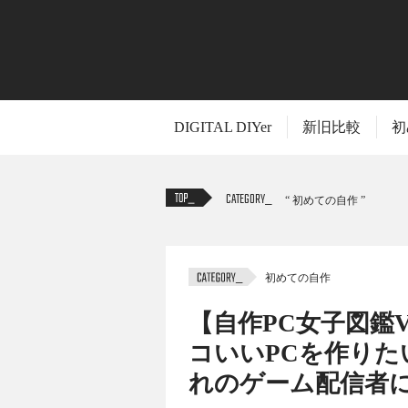
DIGITAL DIYer
新旧比較
初
CATEGORY
初めての自作
初めての自作
TITLE
【自作PC女子図鑑V
コいいPCを作りた
れのゲーム配信者
自作PCを愛する「自作PC女子」たちにイ