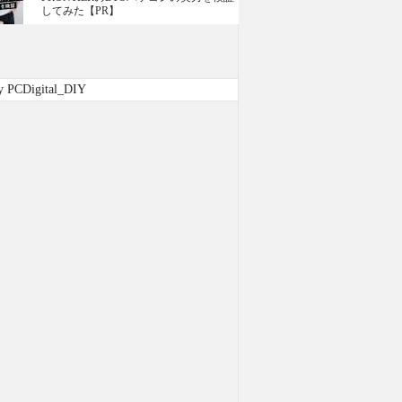
してみた【PR】
y PCDigital_DIY