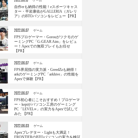
2022.06.13
ゲーム
自作erも納得の性能！eスポーツキャス
ター・平岩康佑がGALLERIA（ガレリ
ア）のBTOパソコンをレビュー【PR】
2022.06.07
ゲーム
FPSプロゲーマー・Gorouがツクモのゲ
ーミングPC「G-GEAR Aim」をレビュ
ー！Apexでの無双プレイもお任せ
【PR】
2022.06.07
ゲーム
FPS界屈指の実力派・GreedZzも納得！
arkのゲーミングPC「arkhive」の性能を
Apexで体験【PR】
2022.06.07
ゲーム
FPS初心者にこそおすすめ！プロゲーマ
ー・keptがパソコン工房のゲーミング
PC「LEVEL∞」の実力をApexで試して
みた 【PR】
2022.06.03
ゲーム
Apexプレデター・Lightも大満足！
FRONTIERのBTOパソコンの実力を検証