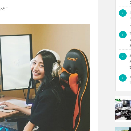
ひろこ
›
ように活用しているのかなど、女性自作erのこだわりや人物像
›
を自作した「るな」さんにインタビューしました！
›
›