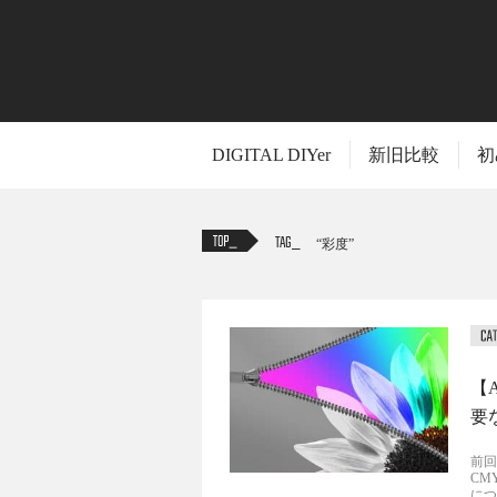
DIGITAL DIYer
新旧比較
初
TAG
彩度
【A
要
前回
CM
につ