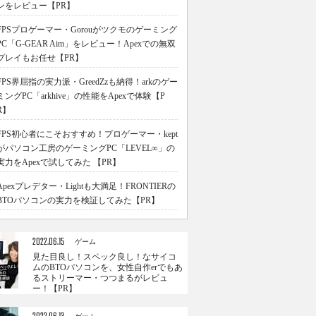
ンをレビュー【PR】
FPSプロゲーマー・Gorouがツクモのゲーミング
PC「G-GEAR Aim」をレビュー！Apexでの無双
プレイもお任せ【PR】
FPS界屈指の実力派・GreedZzも納得！arkのゲー
ミングPC「arkhive」の性能をApexで体験【P
R】
FPS初心者にこそおすすめ！プロゲーマー・kept
がパソコン工房のゲーミングPC「LEVEL∞」の
実力をApexで試してみた 【PR】
Apexプレデター・Lightも大満足！FRONTIERの
BTOパソコンの実力を検証してみた【PR】
2022.06.15
ゲーム
見た目良し！スペック良し！なサイコ
ムのBTOパソコンを、女性自作erでもあ
るストリーマー・つつまるがレビュ
ー！【PR】