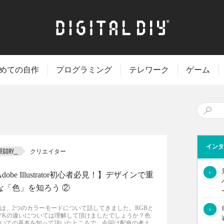
めての自作
プログラミング
テレワーク
ゲーム
インタ
クリエイター
›
dobe Illustrator初心者必見！】デザインで重
な「色」を知ろう ②
は、2つのカラーモードについて話してきました。RGBと
›
YKの違いについては理解して頂けましたでしょうか？色
いての基本を知って頂いたところで、今回は配色の考え