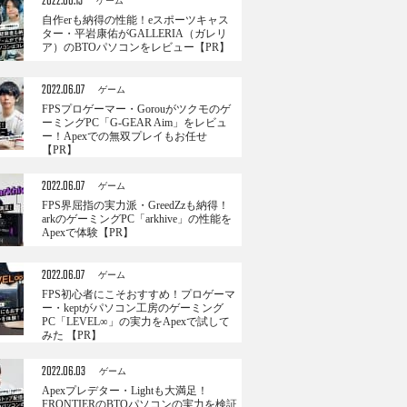
2022.06.13
ゲーム
自作erも納得の性能！eスポーツキャス
ター・平岩康佑がGALLERIA（ガレリ
ア）のBTOパソコンをレビュー【PR】
2022.06.07
ゲーム
FPSプロゲーマー・Gorouがツクモのゲ
ーミングPC「G-GEAR Aim」をレビュ
ー！Apexでの無双プレイもお任せ
【PR】
2022.06.07
ゲーム
FPS界屈指の実力派・GreedZzも納得！
arkのゲーミングPC「arkhive」の性能を
Apexで体験【PR】
2022.06.07
ゲーム
FPS初心者にこそおすすめ！プロゲーマ
ー・keptがパソコン工房のゲーミング
PC「LEVEL∞」の実力をApexで試して
みた 【PR】
2022.06.03
ゲーム
Apexプレデター・Lightも大満足！
FRONTIERのBTOパソコンの実力を検証