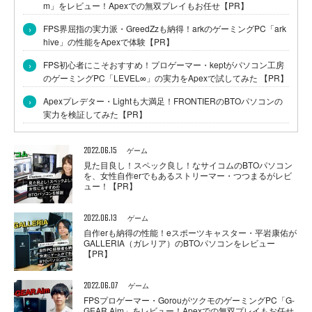
m」をレビュー！Apexでの無双プレイもお任せ【PR】
›
FPS界屈指の実力派・GreedZzも納得！arkのゲーミングPC「ark
hive」の性能をApexで体験【PR】
›
FPS初心者にこそおすすめ！プロゲーマー・keptがパソコン工房
のゲーミングPC「LEVEL∞」の実力をApexで試してみた 【PR】
›
Apexプレデター・Lightも大満足！FRONTIERのBTOパソコンの
実力を検証してみた【PR】
2022.06.15
ゲーム
見た目良し！スペック良し！なサイコムのBTOパソコン
を、女性自作erでもあるストリーマー・つつまるがレビ
ュー！【PR】
2022.06.13
ゲーム
自作erも納得の性能！eスポーツキャスター・平岩康佑が
GALLERIA（ガレリア）のBTOパソコンをレビュー
【PR】
2022.06.07
ゲーム
FPSプロゲーマー・GorouがツクモのゲーミングPC「G-
GEAR Aim」をレビュー！Apexでの無双プレイもお任せ