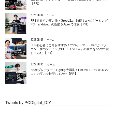
【PR】
2022.06.07
ゲーム
FPS界屈指の実力派・GreedZzも納得！arkのゲーミング
PC「arkhive」の性能をApexで体験【PR】
2022.06.07
ゲーム
FPS初心者にこそおすすめ！プロゲーマー・keptがパソ
コン工房のゲーミングPC「LEVEL∞」の実力をApexで試
してみた 【PR】
2022.06.03
ゲーム
Apexプレデター・Lightも大満足！FRONTIERのBTOパソ
コンの実力を検証してみた【PR】
Tweets by PCDigital_DIY