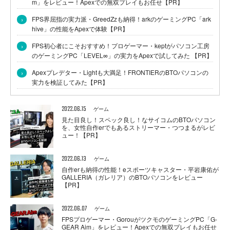
m」をレビュー！Apexでの無双プレイもお任せ【PR】
›
FPS界屈指の実力派・GreedZzも納得！arkのゲーミングPC「ark
hive」の性能をApexで体験【PR】
›
FPS初心者にこそおすすめ！プロゲーマー・keptがパソコン工房
のゲーミングPC「LEVEL∞」の実力をApexで試してみた 【PR】
›
Apexプレデター・Lightも大満足！FRONTIERのBTOパソコンの
実力を検証してみた【PR】
2022.06.15
ゲーム
見た目良し！スペック良し！なサイコムのBTOパソコン
を、女性自作erでもあるストリーマー・つつまるがレビ
ュー！【PR】
2022.06.13
ゲーム
自作erも納得の性能！eスポーツキャスター・平岩康佑が
GALLERIA（ガレリア）のBTOパソコンをレビュー
【PR】
2022.06.07
ゲーム
FPSプロゲーマー・GorouがツクモのゲーミングPC「G-
GEAR Aim」をレビュー！Apexでの無双プレイもお任せ