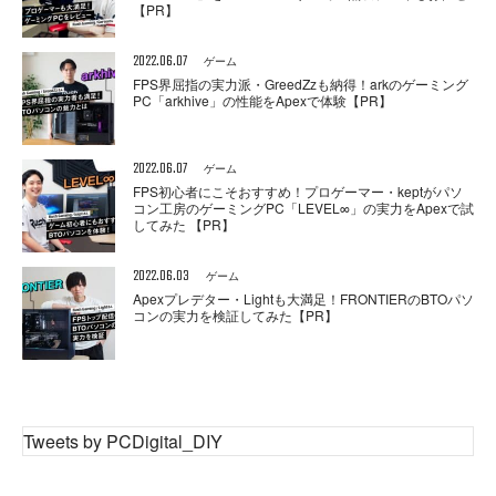
【PR】
2022.06.07
ゲーム
FPS界屈指の実力派・GreedZzも納得！arkのゲーミング
PC「arkhive」の性能をApexで体験【PR】
2022.06.07
ゲーム
FPS初心者にこそおすすめ！プロゲーマー・keptがパソ
コン工房のゲーミングPC「LEVEL∞」の実力をApexで試
してみた 【PR】
2022.06.03
ゲーム
Apexプレデター・Lightも大満足！FRONTIERのBTOパソ
コンの実力を検証してみた【PR】
Tweets by PCDigital_DIY