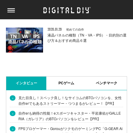
2020.01.29
初めての自作
液晶パネルの種類（TN・VA・IPS）・目的別の選
び方＆おすすめ商品６選
インタビュー
PCゲーム
ベンチマーク
›
見た目良し！スペック良し！なサイコムのBTOパソコンを、女性
自作erでもあるストリーマー・つつまるがレビュー！【PR】
›
自作erも納得の性能！eスポーツキャスター・平岩康佑がGALLE
RIA（ガレリア）のBTOパソコンをレビュー【PR】
›
FPSプロゲーマー・GorouがツクモのゲーミングPC「G-GEAR Ai