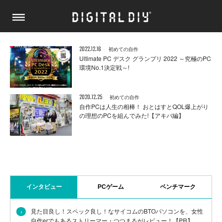
2022.12.16
初めての自作
Ultimate PC デスク グランプリ 2022 ～究極のPC
環境No.1決定戦～!
2020.12.25
初めての自作
自作PCは人生の相棒！ おとはすとQOL爆上がり
の理想のPCを組んでみた!【アキバ編】
インタビュー
PCゲーム
ベンチマーク
›
見た目良し！スペック良し！なサイコムのBTOパソコンを、女性
自作erでもあるストリーマー・つつまるがレビュー！【PR】