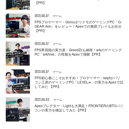
【PR】
2022.06.07
ゲーム
FPSプロゲーマー・GorouがツクモのゲーミングPC「G-
GEAR Aim」をレビュー！Apexでの無双プレイもお任せ
【PR】
2022.06.07
ゲーム
FPS界屈指の実力派・GreedZzも納得！arkのゲーミング
PC「arkhive」の性能をApexで体験【PR】
2022.06.07
ゲーム
FPS初心者にこそおすすめ！プロゲーマー・keptがパソ
コン工房のゲーミングPC「LEVEL∞」の実力をApexで試
してみた 【PR】
2022.06.03
ゲーム
Apexプレデター・Lightも大満足！FRONTIERのBTOパソ
コンの実力を検証してみた【PR】