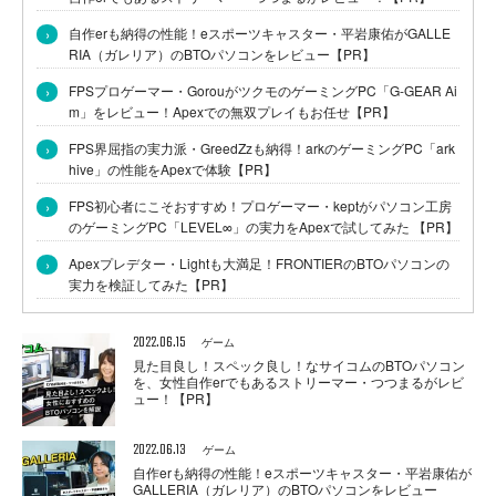
›
自作erも納得の性能！eスポーツキャスター・平岩康佑がGALLE
RIA（ガレリア）のBTOパソコンをレビュー【PR】
›
FPSプロゲーマー・GorouがツクモのゲーミングPC「G-GEAR Ai
m」をレビュー！Apexでの無双プレイもお任せ【PR】
›
FPS界屈指の実力派・GreedZzも納得！arkのゲーミングPC「ark
hive」の性能をApexで体験【PR】
›
FPS初心者にこそおすすめ！プロゲーマー・keptがパソコン工房
のゲーミングPC「LEVEL∞」の実力をApexで試してみた 【PR】
›
Apexプレデター・Lightも大満足！FRONTIERのBTOパソコンの
実力を検証してみた【PR】
2022.06.15
ゲーム
見た目良し！スペック良し！なサイコムのBTOパソコン
を、女性自作erでもあるストリーマー・つつまるがレビ
ュー！【PR】
2022.06.13
ゲーム
自作erも納得の性能！eスポーツキャスター・平岩康佑が
GALLERIA（ガレリア）のBTOパソコンをレビュー