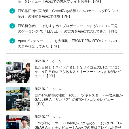
m」をレビュー！Apexでの無双プレイもお任せ【PR】
›
FPS界屈指の実力派・GreedZzも納得！arkのゲーミングPC「ark
hive」の性能をApexで体験【PR】
›
FPS初心者にこそおすすめ！プロゲーマー・keptがパソコン工房
のゲーミングPC「LEVEL∞」の実力をApexで試してみた 【PR】
›
Apexプレデター・Lightも大満足！FRONTIERのBTOパソコンの
実力を検証してみた【PR】
2022.06.15
ゲーム
見た目良し！スペック良し！なサイコムのBTOパソコン
を、女性自作erでもあるストリーマー・つつまるがレビ
ュー！【PR】
2022.06.13
ゲーム
自作erも納得の性能！eスポーツキャスター・平岩康佑が
GALLERIA（ガレリア）のBTOパソコンをレビュー
【PR】
2022.06.07
ゲーム
FPSプロゲーマー・GorouがツクモのゲーミングPC「G-
GEAR Aim」をレビュー！Apexでの無双プレイもお任せ