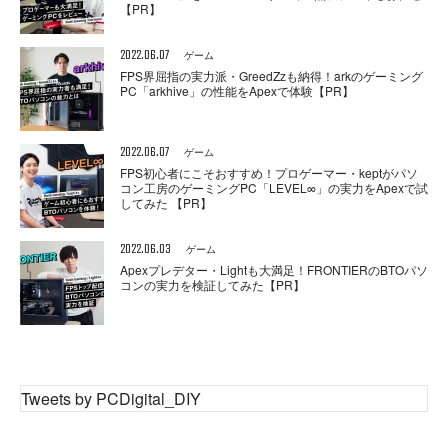
【PR】
2022.06.07
ゲーム
FPS界屈指の実力派・GreedZzも納得！arkのゲーミング
PC「arkhive」の性能をApexで体験【PR】
2022.06.07
ゲーム
FPS初心者にこそおすすめ！プロゲーマー・keptがパソ
コン工房のゲーミングPC「LEVEL∞」の実力をApexで試
してみた 【PR】
2022.06.03
ゲーム
Apexプレデター・Lightも大満足！FRONTIERのBTOパソ
コンの実力を検証してみた【PR】
Tweets by PCDigital_DIY