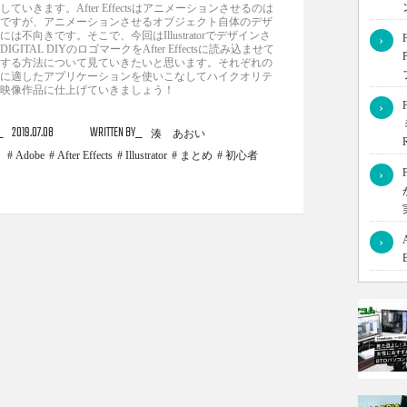
していきます。After Effectsはアニメーションさせるのは
ですが、アニメーションさせるオブジェクト自体のデザ
には不向きです。そこで、今回はIllustratorでデザインさ
›
DIGITAL DIYのロゴマークをAfter Effectsに読み込ませて
する方法について見ていきたいと思います。それぞれの
に適したアプリケーションを使いこなしてハイクオリテ
映像作品に仕上げていきましょう！
›
2019.07.08
WRITTEN BY
湊 あおい
Adobe
After Effects
Illustrator
まとめ
初心者
›
›