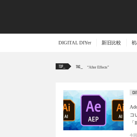
DIGITAL DIYer
新旧比較
初
TAG
After Effects
Ad
コ
「I
今回