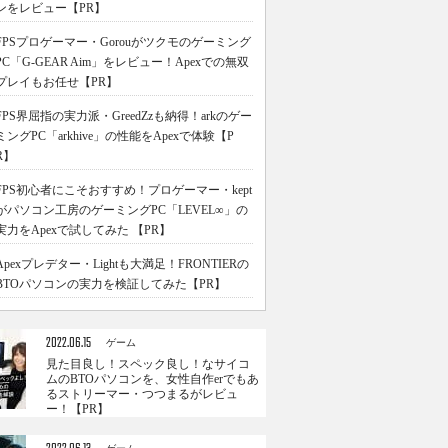
ンをレビュー【PR】
FPSプロゲーマー・Gorouがツクモのゲーミング
PC「G-GEAR Aim」をレビュー！Apexでの無双
プレイもお任せ【PR】
FPS界屈指の実力派・GreedZzも納得！arkのゲー
ミングPC「arkhive」の性能をApexで体験【P
R】
FPS初心者にこそおすすめ！プロゲーマー・kept
がパソコン工房のゲーミングPC「LEVEL∞」の
実力をApexで試してみた 【PR】
Apexプレデター・Lightも大満足！FRONTIERの
BTOパソコンの実力を検証してみた【PR】
2022.06.15
ゲーム
見た目良し！スペック良し！なサイコ
ムのBTOパソコンを、女性自作erでもあ
るストリーマー・つつまるがレビュ
ー！【PR】