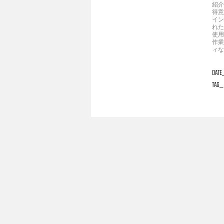
紹介
得意
イン
れた
使用
作業
ィな
DATE
TAG