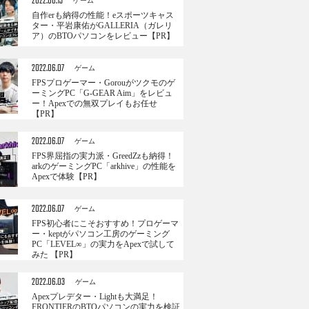
2022.06.13
ゲーム
自作erも納得の性能！eスポーツキャス
ター・平岩康佑がGALLERIA（ガレリ
ア）のBTOパソコンをレビュー【PR】
2022.06.07
ゲーム
FPSプロゲーマー・Gorouがツクモのゲ
ーミングPC「G-GEAR Aim」をレビュ
ー！Apexでの無双プレイもお任せ
【PR】
2022.06.07
ゲーム
FPS界屈指の実力派・GreedZzも納得！
arkのゲーミングPC「arkhive」の性能を
Apexで体験【PR】
2022.06.07
ゲーム
FPS初心者にこそおすすめ！プロゲーマ
ー・keptがパソコン工房のゲーミング
PC「LEVEL∞」の実力をApexで試して
みた 【PR】
2022.06.03
ゲーム
Apexプレデター・Lightも大満足！
FRONTIERのBTOパソコンの実力を検証