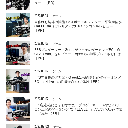
ュー！【PR】
2022.06.13
ゲーム
自作erも納得の性能！eスポーツキャスター・平岩康佑が
GALLERIA（ガレリア）のBTOパソコンをレビュー
【PR】
2022.06.07
ゲーム
FPSプロゲーマー・GorouがツクモのゲーミングPC「G-
GEAR Aim」をレビュー！Apexでの無双プレイもお任せ
【PR】
2022.06.07
ゲーム
FPS界屈指の実力派・GreedZzも納得！arkのゲーミング
PC「arkhive」の性能をApexで体験【PR】
2022.06.07
ゲーム
FPS初心者にこそおすすめ！プロゲーマー・keptがパソ
コン工房のゲーミングPC「LEVEL∞」の実力をApexで試
してみた 【PR】
2022.06.03
ゲーム