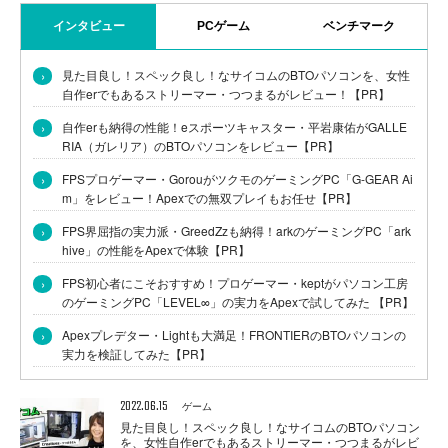
インタビュー
PCゲーム
ベンチマーク
›
見た目良し！スペック良し！なサイコムのBTOパソコンを、女性
自作erでもあるストリーマー・つつまるがレビュー！【PR】
›
自作erも納得の性能！eスポーツキャスター・平岩康佑がGALLE
RIA（ガレリア）のBTOパソコンをレビュー【PR】
›
FPSプロゲーマー・GorouがツクモのゲーミングPC「G-GEAR Ai
m」をレビュー！Apexでの無双プレイもお任せ【PR】
›
FPS界屈指の実力派・GreedZzも納得！arkのゲーミングPC「ark
hive」の性能をApexで体験【PR】
›
FPS初心者にこそおすすめ！プロゲーマー・keptがパソコン工房
のゲーミングPC「LEVEL∞」の実力をApexで試してみた 【PR】
›
Apexプレデター・Lightも大満足！FRONTIERのBTOパソコンの
実力を検証してみた【PR】
2022.06.15
ゲーム
見た目良し！スペック良し！なサイコムのBTOパソコン
を、女性自作erでもあるストリーマー・つつまるがレビ