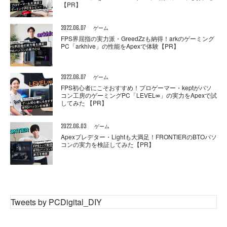
【PR】
2022.06.07
ゲーム
FPS界屈指の実力派・GreedZzも納得！arkのゲーミング
PC「arkhive」の性能をApexで体験【PR】
2022.06.07
ゲーム
FPS初心者にこそおすすめ！プロゲーマー・keptがパソ
コン工房のゲーミングPC「LEVEL∞」の実力をApexで試
してみた 【PR】
2022.06.03
ゲーム
Apexプレデター・Lightも大満足！FRONTIERのBTOパソ
コンの実力を検証してみた【PR】
Tweets by PCDigital_DIY