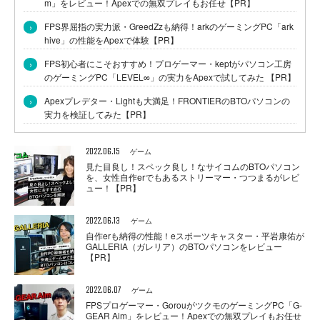
m」をレビュー！Apexでの無双プレイもお任せ【PR】
›
FPS界屈指の実力派・GreedZzも納得！arkのゲーミングPC「ark
hive」の性能をApexで体験【PR】
›
FPS初心者にこそおすすめ！プロゲーマー・keptがパソコン工房
のゲーミングPC「LEVEL∞」の実力をApexで試してみた 【PR】
›
Apexプレデター・Lightも大満足！FRONTIERのBTOパソコンの
実力を検証してみた【PR】
2022.06.15
ゲーム
見た目良し！スペック良し！なサイコムのBTOパソコン
を、女性自作erでもあるストリーマー・つつまるがレビ
ュー！【PR】
2022.06.13
ゲーム
自作erも納得の性能！eスポーツキャスター・平岩康佑が
GALLERIA（ガレリア）のBTOパソコンをレビュー
【PR】
2022.06.07
ゲーム
FPSプロゲーマー・GorouがツクモのゲーミングPC「G-
GEAR Aim」をレビュー！Apexでの無双プレイもお任せ