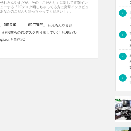
せれろんやまだが、その「こだわり」に対して直撃イン
ューする『PCデスク晒しちゃってる方に突撃インタビュ
あなたのこだわり語っちゃってください！』。
›
2019.12.02
WRITTEN BY
せれろんやまだ
#お前らのPCデスク周り晒していけ
DREVO
›
ogicool
自作PC
›
›