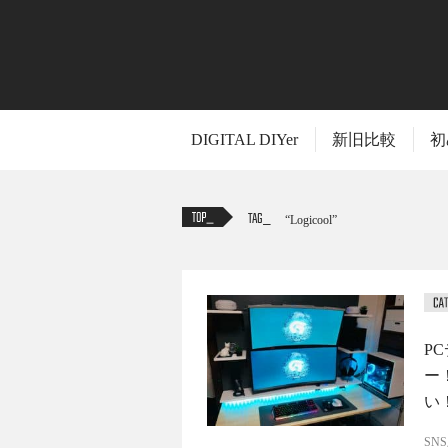
DIGITAL DIYer
新旧比較
初
TAG
Logicool
P
ー
い
SN