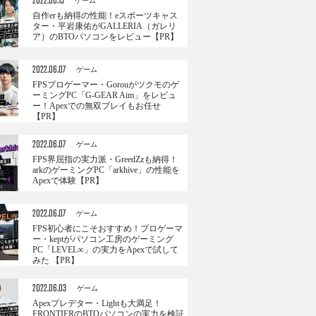
2022.06.13
ゲーム
自作erも納得の性能！eスポーツキャス
ター・平岩康佑がGALLERIA（ガレリ
ア）のBTOパソコンをレビュー【PR】
2022.06.07
ゲーム
FPSプロゲーマー・Gorouがツクモのゲ
ーミングPC「G-GEAR Aim」をレビュ
ー！Apexでの無双プレイもお任せ
【PR】
2022.06.07
ゲーム
FPS界屈指の実力派・GreedZzも納得！
arkのゲーミングPC「arkhive」の性能を
Apexで体験【PR】
2022.06.07
ゲーム
FPS初心者にこそおすすめ！プロゲーマ
ー・keptがパソコン工房のゲーミング
PC「LEVEL∞」の実力をApexで試して
みた 【PR】
2022.06.03
ゲーム
Apexプレデター・Lightも大満足！
FRONTIERのBTOパソコンの実力を検証