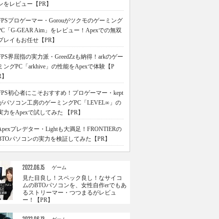
ンをレビュー【PR】
FPSプロゲーマー・Gorouがツクモのゲーミング
PC「G-GEAR Aim」をレビュー！Apexでの無双
プレイもお任せ【PR】
FPS界屈指の実力派・GreedZzも納得！arkのゲー
ミングPC「arkhive」の性能をApexで体験【P
R】
FPS初心者にこそおすすめ！プロゲーマー・kept
がパソコン工房のゲーミングPC「LEVEL∞」の
実力をApexで試してみた 【PR】
Apexプレデター・Lightも大満足！FRONTIERの
BTOパソコンの実力を検証してみた【PR】
2022.06.15
ゲーム
見た目良し！スペック良し！なサイコ
ムのBTOパソコンを、女性自作erでもあ
るストリーマー・つつまるがレビュ
ー！【PR】