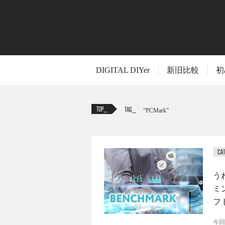
DIGITAL DIYer
新旧比較
初
TAG
PCMark
う
ミ
フ
今回