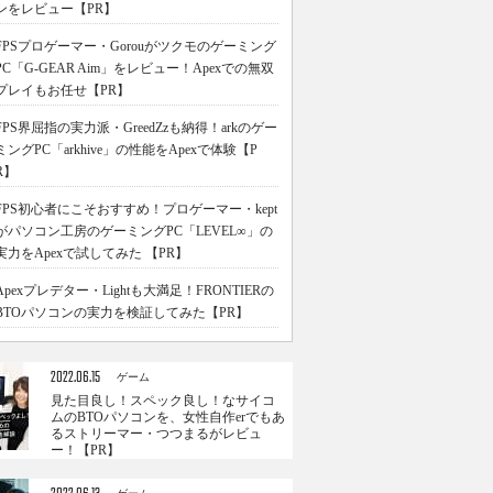
ンをレビュー【PR】
FPSプロゲーマー・Gorouがツクモのゲーミング
PC「G-GEAR Aim」をレビュー！Apexでの無双
プレイもお任せ【PR】
FPS界屈指の実力派・GreedZzも納得！arkのゲー
ミングPC「arkhive」の性能をApexで体験【P
R】
FPS初心者にこそおすすめ！プロゲーマー・kept
がパソコン工房のゲーミングPC「LEVEL∞」の
実力をApexで試してみた 【PR】
Apexプレデター・Lightも大満足！FRONTIERの
BTOパソコンの実力を検証してみた【PR】
2022.06.15
ゲーム
見た目良し！スペック良し！なサイコ
ムのBTOパソコンを、女性自作erでもあ
るストリーマー・つつまるがレビュ
ー！【PR】