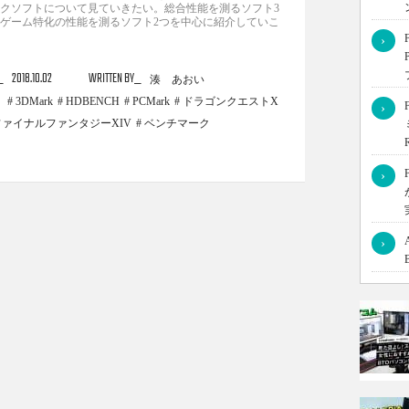
クソフトについて見ていきたい。総合性能を測るソフト3
ゲーム特化の性能を測るソフト2つを中心に紹介していこ
›
2018.10.02
WRITTEN BY
湊 あおい
3DMark
HDBENCH
PCMark
ドラゴンクエストX
›
ファイナルファンタジーXIV
ベンチマーク
›
›