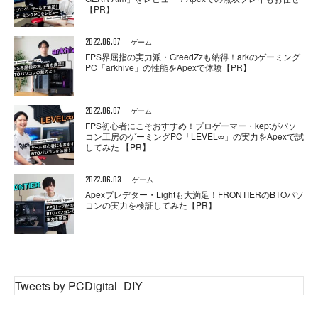
【PR】
2022.06.07
ゲーム
FPS界屈指の実力派・GreedZzも納得！arkのゲーミング
PC「arkhive」の性能をApexで体験【PR】
2022.06.07
ゲーム
FPS初心者にこそおすすめ！プロゲーマー・keptがパソ
コン工房のゲーミングPC「LEVEL∞」の実力をApexで試
してみた 【PR】
2022.06.03
ゲーム
Apexプレデター・Lightも大満足！FRONTIERのBTOパソ
コンの実力を検証してみた【PR】
Tweets by PCDigital_DIY