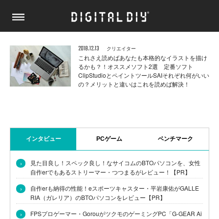
2018.12.13
クリエイター
これさえ読めばあなたも本格的なイラストを描け
るかも？！オススメソフト2選 定番ソフト
ClipStudioとペイントツールSAIそれぞれ何がいい
の？メリットと違いはこれを読めば解決！
インタビュー
PCゲーム
ベンチマーク
›
見た目良し！スペック良し！なサイコムのBTOパソコンを、女性
自作erでもあるストリーマー・つつまるがレビュー！【PR】
›
自作erも納得の性能！eスポーツキャスター・平岩康佑がGALLE
RIA（ガレリア）のBTOパソコンをレビュー【PR】
›
FPSプロゲーマー・GorouがツクモのゲーミングPC「G-GEAR Ai