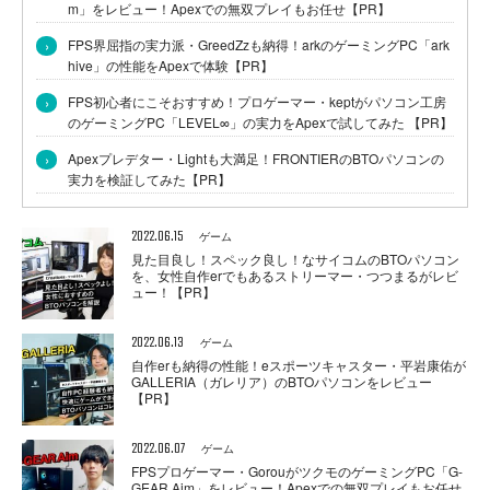
m」をレビュー！Apexでの無双プレイもお任せ【PR】
›
FPS界屈指の実力派・GreedZzも納得！arkのゲーミングPC「ark
hive」の性能をApexで体験【PR】
›
FPS初心者にこそおすすめ！プロゲーマー・keptがパソコン工房
のゲーミングPC「LEVEL∞」の実力をApexで試してみた 【PR】
›
Apexプレデター・Lightも大満足！FRONTIERのBTOパソコンの
実力を検証してみた【PR】
2022.06.15
ゲーム
見た目良し！スペック良し！なサイコムのBTOパソコン
を、女性自作erでもあるストリーマー・つつまるがレビ
ュー！【PR】
2022.06.13
ゲーム
自作erも納得の性能！eスポーツキャスター・平岩康佑が
GALLERIA（ガレリア）のBTOパソコンをレビュー
【PR】
2022.06.07
ゲーム
FPSプロゲーマー・GorouがツクモのゲーミングPC「G-
GEAR Aim」をレビュー！Apexでの無双プレイもお任せ