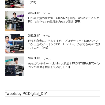
【PR】
2022.06.07
ゲーム
FPS界屈指の実力派・GreedZzも納得！arkのゲーミング
PC「arkhive」の性能をApexで体験【PR】
2022.06.07
ゲーム
FPS初心者にこそおすすめ！プロゲーマー・keptがパソ
コン工房のゲーミングPC「LEVEL∞」の実力をApexで試
してみた 【PR】
2022.06.03
ゲーム
Apexプレデター・Lightも大満足！FRONTIERのBTOパソ
コンの実力を検証してみた【PR】
Tweets by PCDigital_DIY