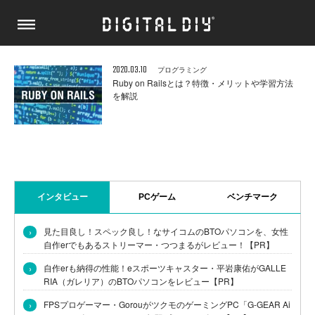
2020.03.10
プログラミング
Ruby on Railsとは？特徴・メリットや学習方法
を解説
インタビュー
PCゲーム
ベンチマーク
›
見た目良し！スペック良し！なサイコムのBTOパソコンを、女性
自作erでもあるストリーマー・つつまるがレビュー！【PR】
›
自作erも納得の性能！eスポーツキャスター・平岩康佑がGALLE
RIA（ガレリア）のBTOパソコンをレビュー【PR】
›
FPSプロゲーマー・GorouがツクモのゲーミングPC「G-GEAR Ai