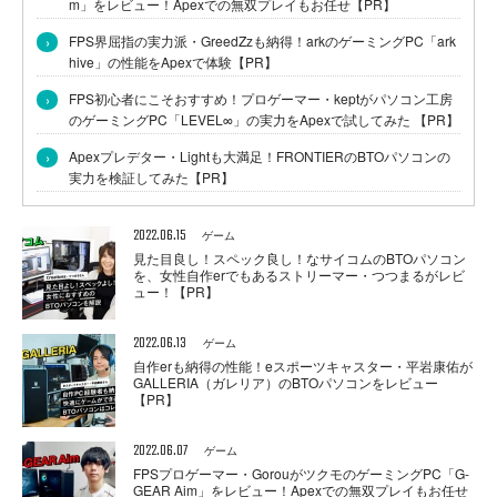
m」をレビュー！Apexでの無双プレイもお任せ【PR】
›
FPS界屈指の実力派・GreedZzも納得！arkのゲーミングPC「ark
hive」の性能をApexで体験【PR】
›
FPS初心者にこそおすすめ！プロゲーマー・keptがパソコン工房
のゲーミングPC「LEVEL∞」の実力をApexで試してみた 【PR】
›
Apexプレデター・Lightも大満足！FRONTIERのBTOパソコンの
実力を検証してみた【PR】
2022.06.15
ゲーム
見た目良し！スペック良し！なサイコムのBTOパソコン
を、女性自作erでもあるストリーマー・つつまるがレビ
ュー！【PR】
2022.06.13
ゲーム
自作erも納得の性能！eスポーツキャスター・平岩康佑が
GALLERIA（ガレリア）のBTOパソコンをレビュー
【PR】
2022.06.07
ゲーム
FPSプロゲーマー・GorouがツクモのゲーミングPC「G-
GEAR Aim」をレビュー！Apexでの無双プレイもお任せ