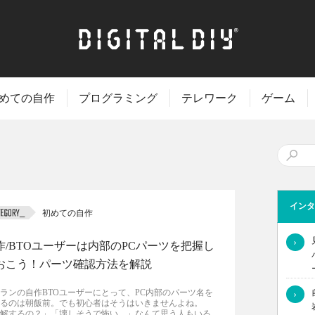
めての自作
プログラミング
テレワーク
ゲーム
インタ
初めての自作
›
作/BTOユーザーは内部のPCパーツを把握し
おこう！パーツ確認方法を解説
ランの自作BTOユーザーにとって、PC内部のパーツ名を
›
るのは朝飯前。でも初心者はそうはいきませんよね。
解するの？」「壊しそうで怖い…」なんて思う人もいる