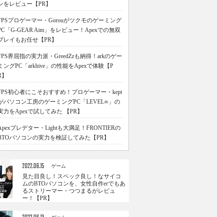
ンをレビュー【PR】
FPSプロゲーマー・Gorouがツクモのゲーミング
PC「G-GEAR Aim」をレビュー！Apexでの無双
プレイもお任せ【PR】
FPS界屈指の実力派・GreedZzも納得！arkのゲー
ミングPC「arkhive」の性能をApexで体験【P
R】
FPS初心者にこそおすすめ！プロゲーマー・kept
がパソコン工房のゲーミングPC「LEVEL∞」の
実力をApexで試してみた 【PR】
Apexプレデター・Lightも大満足！FRONTIERの
BTOパソコンの実力を検証してみた【PR】
2022.06.15
ゲーム
見た目良し！スペック良し！なサイコ
ムのBTOパソコンを、女性自作erでもあ
るストリーマー・つつまるがレビュ
ー！【PR】