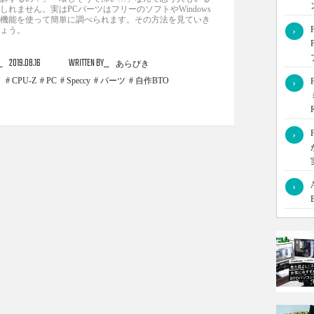
しれません。実はPCパーツはフリーのソフトやWindows
機能を使って簡単に調べられます。その方法を見ていき
ょう。
›
2019.08.16
WRITTEN BY
あらびき
CPU-Z
PC
Speccy
パーツ
自作BTO
›
›
›