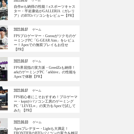
2022.06.13
ゲーム
自作erも納得の性能！eスポーツキャス
ター・平岩康佑がGALLERIA（ガレリ
ア）のBTOパソコンをレビュー【PR】
2022.06.07
ゲーム
FPSプロゲーマー・Gorouがツクモのゲ
ーミングPC「G-GEAR Aim」をレビュ
ー！Apexでの無双プレイもお任せ
【PR】
2022.06.07
ゲーム
FPS界屈指の実力派・GreedZzも納得！
arkのゲーミングPC「arkhive」の性能を
Apexで体験【PR】
2022.06.07
ゲーム
FPS初心者にこそおすすめ！プロゲーマ
ー・keptがパソコン工房のゲーミング
PC「LEVEL∞」の実力をApexで試して
みた 【PR】
2022.06.03
ゲーム
Apexプレデター・Lightも大満足！
FRONTIERのBTOパソコンの実力を検証