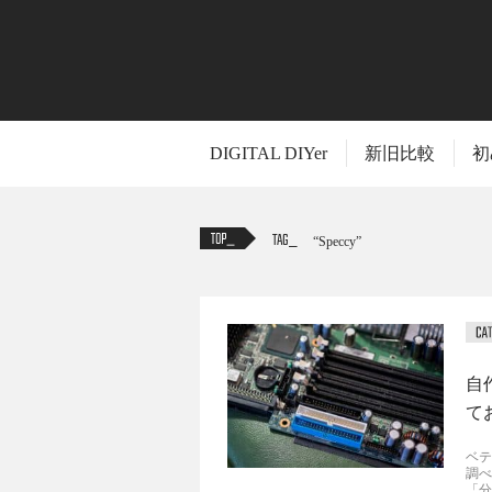
DIGITAL DIYer
新旧比較
初
TAG
Speccy
自
て
ベテ
調べ
「分