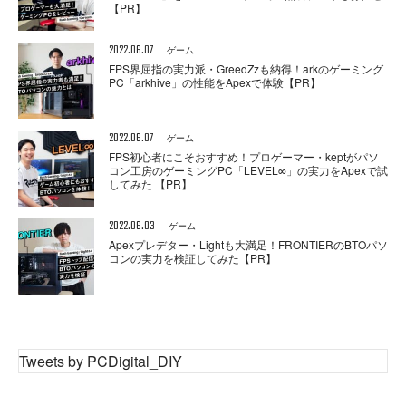
【PR】
2022.06.07
ゲーム
FPS界屈指の実力派・GreedZzも納得！arkのゲーミング
PC「arkhive」の性能をApexで体験【PR】
2022.06.07
ゲーム
FPS初心者にこそおすすめ！プロゲーマー・keptがパソ
コン工房のゲーミングPC「LEVEL∞」の実力をApexで試
してみた 【PR】
2022.06.03
ゲーム
Apexプレデター・Lightも大満足！FRONTIERのBTOパソ
コンの実力を検証してみた【PR】
Tweets by PCDigital_DIY