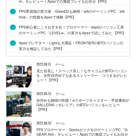
m」をレビュー！Apexでの無双プレイもお任せ【PR】
›
FPS界屈指の実力派・GreedZzも納得！arkのゲーミングPC「ark
hive」の性能をApexで体験【PR】
›
FPS初心者にこそおすすめ！プロゲーマー・keptがパソコン工房
のゲーミングPC「LEVEL∞」の実力をApexで試してみた 【PR】
›
Apexプレデター・Lightも大満足！FRONTIERのBTOパソコンの
実力を検証してみた【PR】
2022.06.15
ゲーム
見た目良し！スペック良し！なサイコムのBTOパソコン
を、女性自作erでもあるストリーマー・つつまるがレビ
ュー！【PR】
2022.06.13
ゲーム
自作erも納得の性能！eスポーツキャスター・平岩康佑が
GALLERIA（ガレリア）のBTOパソコンをレビュー
【PR】
2022.06.07
ゲーム
FPSプロゲーマー・GorouがツクモのゲーミングPC「G-
GEAR Aim」をレビュー！Apexでの無双プレイもお任せ