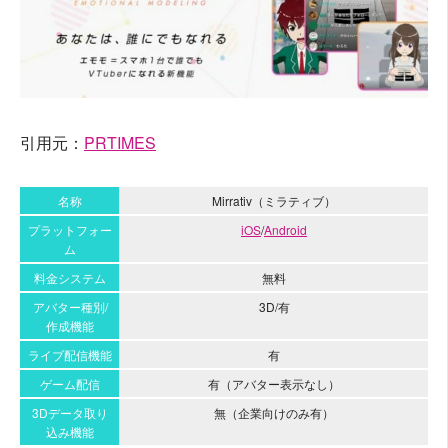
引用元：
PRTIMES
名称
Mirrativ（ミラティブ）
プラットフォー
iOS
/
Android
ム
料金システム
無料
アバター種別/
3D/有
作成機能
ライブ配信機能
有
ゲーム配信
有（アバター表示なし）
3Dデータ取り
無（企業向けのみ有）
込み機能