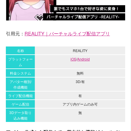
引用元：
REALITY｜バーチャルライブ配信アプリ
名称
REALITY
プラットフォー
iOS
/
Android
ム
料金システム
無料
アバター種別/
3D/有
作成機能
ライブ配信機能
有
ゲーム配信
アプリ内ゲームのみ可
3Dデータ取り
無
込み機能