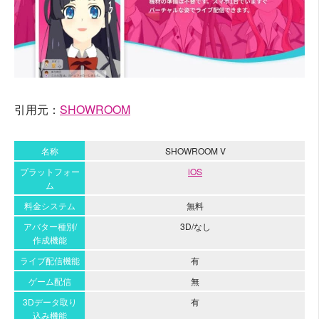
引用元：
SHOWROOM
名称
SHOWROOM V
プラットフォー
iOS
ム
料金システム
無料
アバター種別/
3D/なし
作成機能
ライブ配信機能
有
ゲーム配信
無
3Dデータ取り
有
込み機能