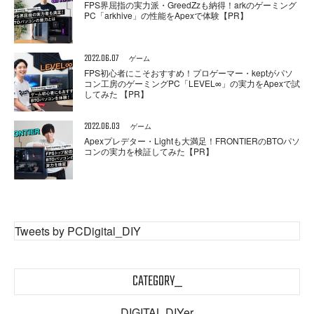
FPS界屈指の実力派・GreedZzも納得！arkのゲーミング
PC「arkhive」の性能をApexで体験【PR】
2022.06.07
ゲーム
FPS初心者にこそおすすめ！プロゲーマー・keptがパソ
コン工房のゲーミングPC「LEVEL∞」の実力をApexで試
してみた 【PR】
2022.06.03
ゲーム
Apexプレデター・Lightも大満足！FRONTIERのBTOパソ
コンの実力を検証してみた【PR】
Tweets by PCDigital_DIY
CATEGORY_
DIGITAL DIYer