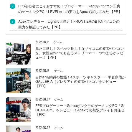
›
FPS初心者にこそおすすめ！プロゲーマー・keptがパソコン工房
のゲーミングPC「LEVEL∞」の実力をApexで試してみた 【PR】
›
Apexプレデター・Lightも大満足！FRONTIERのBTOパソコンの
実力を検証してみた【PR】
2022.06.15
ゲーム
見た目良し！スペック良し！なサイコムのBTOパソコン
を、女性自作erでもあるストリーマー・つつまるがレビ
ュー！【PR】
2022.06.13
ゲーム
自作erも納得の性能！eスポーツキャスター・平岩康佑が
GALLERIA（ガレリア）のBTOパソコンをレビュー
【PR】
2022.06.07
ゲーム
FPSプロゲーマー・GorouがツクモのゲーミングPC「G-
GEAR Aim」をレビュー！Apexでの無双プレイもお任せ
【PR】
2022.06.07
ゲーム