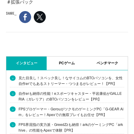
拡張パック
SHARE
インタビュー
PCゲーム
ベンチマーク
›
見た目良し！スペック良し！なサイコムのBTOパソコンを、女性
自作erでもあるストリーマー・つつまるがレビュー！【PR】
›
自作erも納得の性能！eスポーツキャスター・平岩康佑がGALLE
RIA（ガレリア）のBTOパソコンをレビュー【PR】
›
FPSプロゲーマー・GorouがツクモのゲーミングPC「G-GEAR Ai
m」をレビュー！Apexでの無双プレイもお任せ【PR】
›
FPS界屈指の実力派・GreedZzも納得！arkのゲーミングPC「ark
hive」の性能をApexで体験【PR】