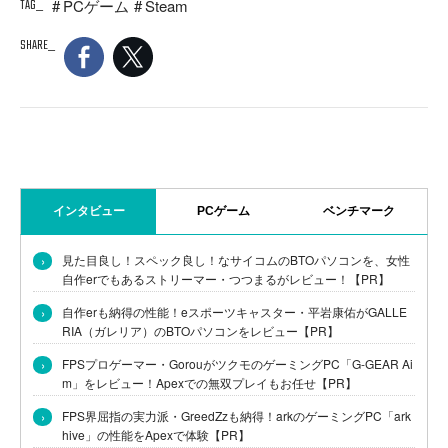
TAG
PCゲーム
Steam
SHARE
インタビュー
PCゲーム
ベンチマーク
›
見た目良し！スペック良し！なサイコムのBTOパソコンを、女性
自作erでもあるストリーマー・つつまるがレビュー！【PR】
›
自作erも納得の性能！eスポーツキャスター・平岩康佑がGALLE
RIA（ガレリア）のBTOパソコンをレビュー【PR】
›
FPSプロゲーマー・GorouがツクモのゲーミングPC「G-GEAR Ai
m」をレビュー！Apexでの無双プレイもお任せ【PR】
›
FPS界屈指の実力派・GreedZzも納得！arkのゲーミングPC「ark
hive」の性能をApexで体験【PR】