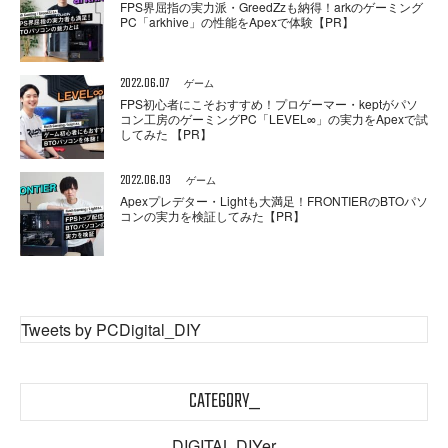
FPS界屈指の実力派・GreedZzも納得！arkのゲーミング
PC「arkhive」の性能をApexで体験【PR】
2022.06.07
ゲーム
FPS初心者にこそおすすめ！プロゲーマー・keptがパソ
コン工房のゲーミングPC「LEVEL∞」の実力をApexで試
してみた 【PR】
2022.06.03
ゲーム
Apexプレデター・Lightも大満足！FRONTIERのBTOパソ
コンの実力を検証してみた【PR】
Tweets by PCDigital_DIY
CATEGORY_
DIGITAL DIYer