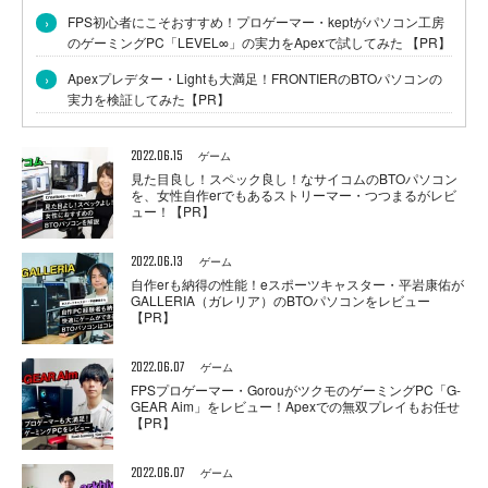
›
FPS初心者にこそおすすめ！プロゲーマー・keptがパソコン工房
のゲーミングPC「LEVEL∞」の実力をApexで試してみた 【PR】
›
Apexプレデター・Lightも大満足！FRONTIERのBTOパソコンの
実力を検証してみた【PR】
2022.06.15
ゲーム
見た目良し！スペック良し！なサイコムのBTOパソコン
を、女性自作erでもあるストリーマー・つつまるがレビ
ュー！【PR】
2022.06.13
ゲーム
自作erも納得の性能！eスポーツキャスター・平岩康佑が
GALLERIA（ガレリア）のBTOパソコンをレビュー
【PR】
2022.06.07
ゲーム
FPSプロゲーマー・GorouがツクモのゲーミングPC「G-
GEAR Aim」をレビュー！Apexでの無双プレイもお任せ
【PR】
2022.06.07
ゲーム