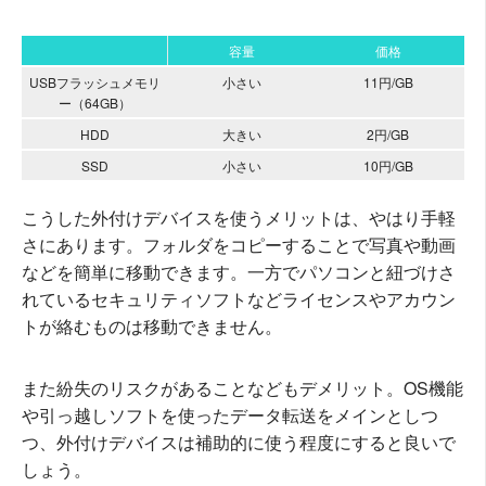
容量
価格
USBフラッシュメモリ
小さい
11円/GB
ー（64GB）
HDD
大きい
2円/GB
SSD
小さい
10円/GB
こうした外付けデバイスを使うメリットは、やはり手軽
さにあります。フォルダをコピーすることで写真や動画
などを簡単に移動できます。一方でパソコンと紐づけさ
れているセキュリティソフトなどライセンスやアカウン
トが絡むものは移動できません。
また紛失のリスクがあることなどもデメリット。OS機能
や引っ越しソフトを使ったデータ転送をメインとしつ
つ、外付けデバイスは補助的に使う程度にすると良いで
しょう。