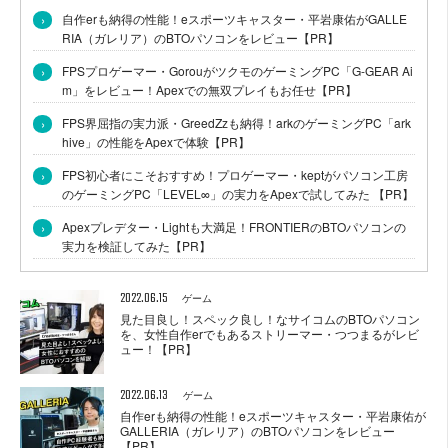
›
自作erも納得の性能！eスポーツキャスター・平岩康佑がGALLE
RIA（ガレリア）のBTOパソコンをレビュー【PR】
›
FPSプロゲーマー・GorouがツクモのゲーミングPC「G-GEAR Ai
m」をレビュー！Apexでの無双プレイもお任せ【PR】
›
FPS界屈指の実力派・GreedZzも納得！arkのゲーミングPC「ark
hive」の性能をApexで体験【PR】
›
FPS初心者にこそおすすめ！プロゲーマー・keptがパソコン工房
のゲーミングPC「LEVEL∞」の実力をApexで試してみた 【PR】
›
Apexプレデター・Lightも大満足！FRONTIERのBTOパソコンの
実力を検証してみた【PR】
2022.06.15
ゲーム
見た目良し！スペック良し！なサイコムのBTOパソコン
を、女性自作erでもあるストリーマー・つつまるがレビ
ュー！【PR】
2022.06.13
ゲーム
自作erも納得の性能！eスポーツキャスター・平岩康佑が
GALLERIA（ガレリア）のBTOパソコンをレビュー
【PR】