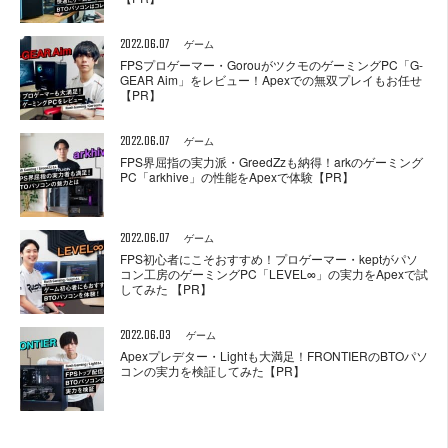
2022.06.07
ゲーム
FPSプロゲーマー・GorouがツクモのゲーミングPC「G-
GEAR Aim」をレビュー！Apexでの無双プレイもお任せ
【PR】
2022.06.07
ゲーム
FPS界屈指の実力派・GreedZzも納得！arkのゲーミング
PC「arkhive」の性能をApexで体験【PR】
2022.06.07
ゲーム
FPS初心者にこそおすすめ！プロゲーマー・keptがパソ
コン工房のゲーミングPC「LEVEL∞」の実力をApexで試
してみた 【PR】
2022.06.03
ゲーム
Apexプレデター・Lightも大満足！FRONTIERのBTOパソ
コンの実力を検証してみた【PR】