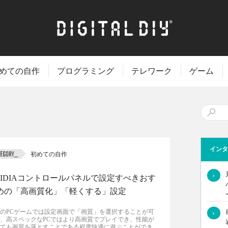
めての自作
プログラミング
テレワーク
ゲーム
インタ
初めての自作
›
VIDIAコントロールパネルで設定すべきおす
めの「高画質化」「軽くする」設定
のPCゲームでは設定画面で「画質」を選択することが可
›
、高スペックなPCではより高画質でプレイでき、性能が
ても画質を落とすことである程度快適に遊ぶことができ