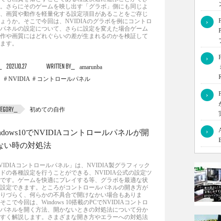
。さらにそのゲームを映し出す「グラボ」側にも同じよ
、画質や動作を軽量化する設定項目があることをご存じ
ょうか。そこで今回は、NVIDIAのグラボを例にコントロ
›
パネルの設定について、さらに設定を変えた場合ゲーム
作や画質にはどれぐらいの差が生まれるのかを検証して
ます。
›
2021.10.27
WRITTEN BY
amarunba
NVIDIA
コントロールパネル
›
初めての自作
›
indows10でNVIDIAコントロールパネルが開
ない時の対処法
VIDIAコントロールパネル」は、NVIDIA製グラフィック
ドの各種設定を行うことができる、NVIDIA公式の設定ツ
です。ゲームを快適にプレイする等、グラボを最適な状
設定できます。ところがコントロールパネルの開き方が
りづらく、何らかの不具合で開けなかい場合もありま
そこで今回は、Windows 10搭載のPCでNVIDIAコントロ
パネルを開く方法、開かないときの対処法について分か
すく解説します。さまざまな開き方やエラーへの対処法