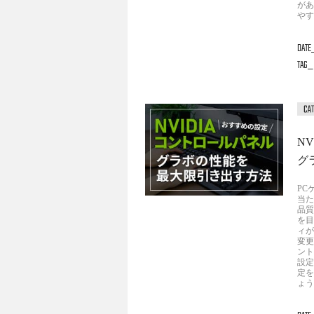
があ
やす
DATE
TAG
N
グ
PC
当た
品質
を目
ィが
変更
ント
設定
定を
ょう