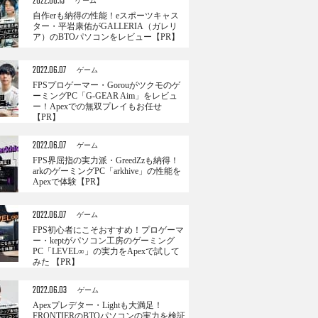
2022.06.13
ゲーム
自作erも納得の性能！eスポーツキャス
ター・平岩康佑がGALLERIA（ガレリ
ア）のBTOパソコンをレビュー【PR】
2022.06.07
ゲーム
FPSプロゲーマー・Gorouがツクモのゲ
ーミングPC「G-GEAR Aim」をレビュ
ー！Apexでの無双プレイもお任せ
【PR】
2022.06.07
ゲーム
FPS界屈指の実力派・GreedZzも納得！
arkのゲーミングPC「arkhive」の性能を
Apexで体験【PR】
2022.06.07
ゲーム
FPS初心者にこそおすすめ！プロゲーマ
ー・keptがパソコン工房のゲーミング
PC「LEVEL∞」の実力をApexで試して
みた 【PR】
2022.06.03
ゲーム
Apexプレデター・Lightも大満足！
FRONTIERのBTOパソコンの実力を検証