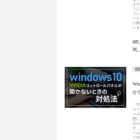
ます
うに
でし
ール
の動
いき
DATE
TAG
W
か
「N
カー
ール
態に
分か
す。
ール
りや