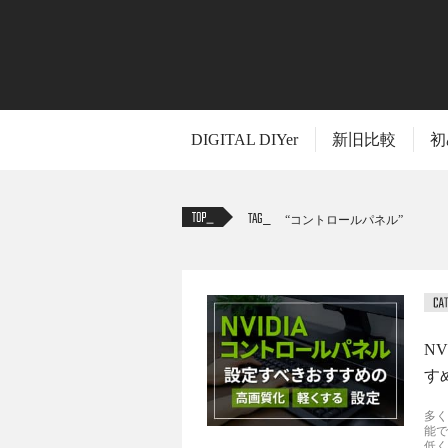
DIGITAL DIYer
新旧比較
初
TAG
コントロールパネル
N
す
多く
能で
低く