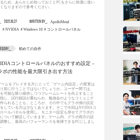
るため、あらかじめ知っておくとPCをさらに快適に使い
くなりますので参考ください。
2021.10.27
WRITTEN BY
ApolloMetal
NVIDIA
Windows 10
コントロールパネル
初めての自作
VIDIAコントロールパネルのおすすめ設定 –
ラボの性能を最大限引き出す方法
ゲームをプレイする方にとって「ゲーム内設定」の変更は
り前に行うことではないでしょうか。ユーザー間では、
を可能な限り維持しつつフレームレートを向上すること
指し、試行錯誤が重ねられ、勉強会のようなコミュニテ
作られることも。ところが、その中でもグラボ側の設定
をしている方は少なくあります。そこで今回はNVIDIAコ
ロールパネルを使用し、モニター設定も併せてグラボの
について解説していきます。ゲーム内、グラボ両方の設
調整し、最高のパフォーマンスを発揮できるPCにしまし
。