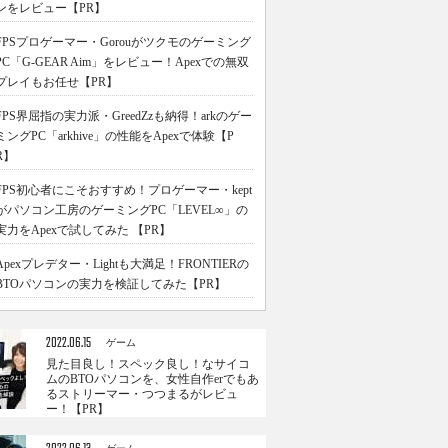
ンをレビュー【PR】
FPSプロゲーマー・Gorouがツクモのゲーミング
PC「G-GEAR Aim」をレビュー！Apexでの無双
プレイもお任せ【PR】
FPS界屈指の実力派・GreedZzも納得！arkのゲー
ミングPC「arkhive」の性能をApexで体験【P
R】
FPS初心者にこそおすすめ！プロゲーマー・kept
がパソコン工房のゲーミングPC「LEVEL∞」の
実力をApexで試してみた 【PR】
Apexプレデター・Lightも大満足！FRONTIERの
BTOパソコンの実力を検証してみた【PR】
2022.06.15
ゲーム
見た目良し！スペック良し！なサイコ
ムのBTOパソコンを、女性自作erでもあ
るストリーマー・つつまるがレビュ
ー！【PR】