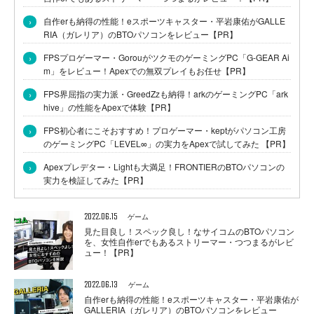
›
自作erも納得の性能！eスポーツキャスター・平岩康佑がGALLE
RIA（ガレリア）のBTOパソコンをレビュー【PR】
›
FPSプロゲーマー・GorouがツクモのゲーミングPC「G-GEAR Ai
m」をレビュー！Apexでの無双プレイもお任せ【PR】
›
FPS界屈指の実力派・GreedZzも納得！arkのゲーミングPC「ark
hive」の性能をApexで体験【PR】
›
FPS初心者にこそおすすめ！プロゲーマー・keptがパソコン工房
のゲーミングPC「LEVEL∞」の実力をApexで試してみた 【PR】
›
Apexプレデター・Lightも大満足！FRONTIERのBTOパソコンの
実力を検証してみた【PR】
2022.06.15
ゲーム
見た目良し！スペック良し！なサイコムのBTOパソコン
を、女性自作erでもあるストリーマー・つつまるがレビ
ュー！【PR】
2022.06.13
ゲーム
自作erも納得の性能！eスポーツキャスター・平岩康佑が
GALLERIA（ガレリア）のBTOパソコンをレビュー