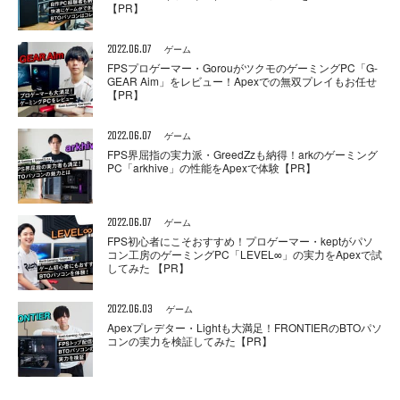
【PR】
2022.06.07
ゲーム
FPSプロゲーマー・GorouがツクモのゲーミングPC「G-
GEAR Aim」をレビュー！Apexでの無双プレイもお任せ
【PR】
2022.06.07
ゲーム
FPS界屈指の実力派・GreedZzも納得！arkのゲーミング
PC「arkhive」の性能をApexで体験【PR】
2022.06.07
ゲーム
FPS初心者にこそおすすめ！プロゲーマー・keptがパソ
コン工房のゲーミングPC「LEVEL∞」の実力をApexで試
してみた 【PR】
2022.06.03
ゲーム
Apexプレデター・Lightも大満足！FRONTIERのBTOパソ
コンの実力を検証してみた【PR】