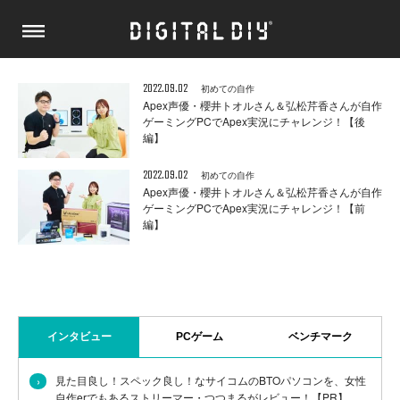
2022.09.02
初めての自作
Apex声優・櫻井トオルさん＆弘松芹香さんが自作
ゲーミングPCでApex実況にチャレンジ！【後
編】
2022.09.02
初めての自作
Apex声優・櫻井トオルさん＆弘松芹香さんが自作
ゲーミングPCでApex実況にチャレンジ！【前
編】
インタビュー
PCゲーム
ベンチマーク
›
見た目良し！スペック良し！なサイコムのBTOパソコンを、女性
自作erでもあるストリーマー・つつまるがレビュー！【PR】