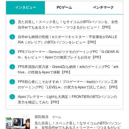
インタビュー
PCゲーム
ベンチマーク
›
見た目良し！スペック良し！なサイコムのBTOパソコンを、女性
自作erでもあるストリーマー・つつまるがレビュー！【PR】
›
自作erも納得の性能！eスポーツキャスター・平岩康佑がGALLE
RIA（ガレリア）のBTOパソコンをレビュー【PR】
›
FPSプロゲーマー・GorouがツクモのゲーミングPC「G-GEAR Ai
m」をレビュー！Apexでの無双プレイもお任せ【PR】
›
FPS界屈指の実力派・GreedZzも納得！arkのゲーミングPC「ark
hive」の性能をApexで体験【PR】
›
FPS初心者にこそおすすめ！プロゲーマー・keptがパソコン工房
のゲーミングPC「LEVEL∞」の実力をApexで試してみた 【PR】
›
Apexプレデター・Lightも大満足！FRONTIERのBTOパソコンの
実力を検証してみた【PR】
2022.06.15
ゲーム
見た目良し！スペック良し！なサイコムのBTOパソコン
を、女性自作erでもあるストリーマー・つつまるがレビ