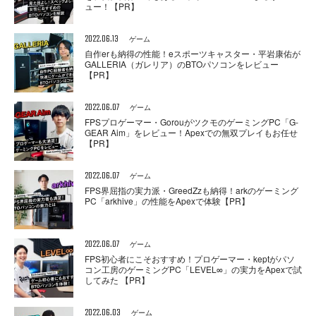
ュー！【PR】
2022.06.13
ゲーム
自作erも納得の性能！eスポーツキャスター・平岩康佑が
GALLERIA（ガレリア）のBTOパソコンをレビュー
【PR】
2022.06.07
ゲーム
FPSプロゲーマー・GorouがツクモのゲーミングPC「G-
GEAR Aim」をレビュー！Apexでの無双プレイもお任せ
【PR】
2022.06.07
ゲーム
FPS界屈指の実力派・GreedZzも納得！arkのゲーミング
PC「arkhive」の性能をApexで体験【PR】
2022.06.07
ゲーム
FPS初心者にこそおすすめ！プロゲーマー・keptがパソ
コン工房のゲーミングPC「LEVEL∞」の実力をApexで試
してみた 【PR】
2022.06.03
ゲーム