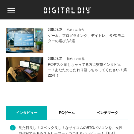
2019.06.27
初めての自作
ゲーム、プログラミング、デイトレ、各PCモニ
ターの選び方3選
2019.06.24
初めての自作
PCデスク晒しちゃってる方に突撃インタビュ
ー！あなたのこだわり語っちゃってください！第
22弾！
インタビュー
PCゲーム
ベンチマーク
›
見た目良し！スペック良し！なサイコムのBTOパソコンを、女性
自作erでもあるストリーマー・つつまるがレビュー！【PR】