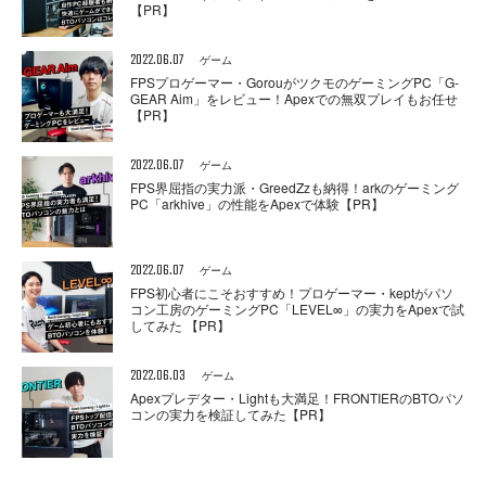
【PR】
2022.06.07
ゲーム
FPSプロゲーマー・GorouがツクモのゲーミングPC「G-
GEAR Aim」をレビュー！Apexでの無双プレイもお任せ
【PR】
2022.06.07
ゲーム
FPS界屈指の実力派・GreedZzも納得！arkのゲーミング
PC「arkhive」の性能をApexで体験【PR】
2022.06.07
ゲーム
FPS初心者にこそおすすめ！プロゲーマー・keptがパソ
コン工房のゲーミングPC「LEVEL∞」の実力をApexで試
してみた 【PR】
2022.06.03
ゲーム
Apexプレデター・Lightも大満足！FRONTIERのBTOパソ
コンの実力を検証してみた【PR】