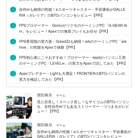
›
自作erも納得の性能！eスポーツキャスター・平岩康佑がGALLE
RIA（ガレリア）のBTOパソコンをレビュー【PR】
›
FPSプロゲーマー・GorouがツクモのゲーミングPC「G-GEAR Ai
m」をレビュー！Apexでの無双プレイもお任せ【PR】
›
FPS界屈指の実力派・GreedZzも納得！arkのゲーミングPC「ark
hive」の性能をApexで体験【PR】
›
FPS初心者にこそおすすめ！プロゲーマー・keptがパソコン工房
のゲーミングPC「LEVEL∞」の実力をApexで試してみた 【PR】
›
Apexプレデター・Lightも大満足！FRONTIERのBTOパソコンの
実力を検証してみた【PR】
2022.06.15
ゲーム
見た目良し！スペック良し！なサイコムのBTOパソコン
を、女性自作erでもあるストリーマー・つつまるがレビ
ュー！【PR】
2022.06.13
ゲーム
自作erも納得の性能！eスポーツキャスター・平岩康佑が
GALLERIA（ガレリア）のBTOパソコンをレビュー